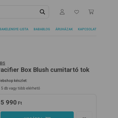
BAKELENGYE-LISTA
BABABLOG
ÁRUHÁZAK
KAPCSOLAT
IBS
acifier Box
Blush
cumitartó tok
ebshop készlet:
5 db vagy több elérhető
5 990
Ft