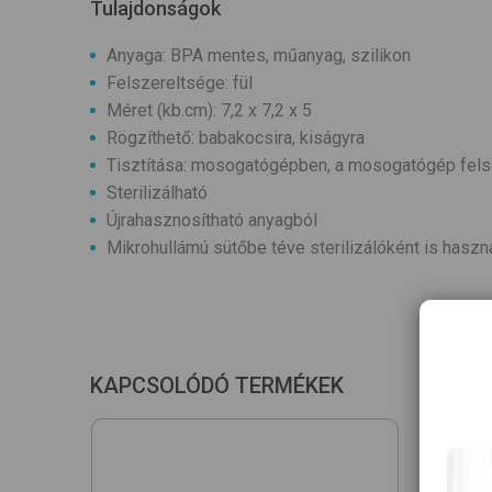
Tulajdonságok
Anyaga: BPA mentes, műanyag, szilikon
Felszereltsége: fül
Méret (kb.cm): 7,2 x 7,2 x 5
Rögzíthető: babakocsira, kiságyra
Tisztítása: mosogatógépben, a mosogatógép fels
Sterilizálható
Újrahasznosítható anyagból
Mikrohullámú sütőbe téve sterilizálóként is haszná
KAPCSOLÓDÓ TERMÉKEK