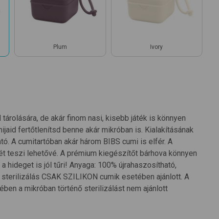
Plum
Ivory
árolására, de akár finom nasi, kisebb játék is könnyen
ijaid fertőtlenítsd benne akár mikróban is. Kialakításának
ó. A cumitartóban akár három BIBS cumi is elfér. A
ét teszi lehetővé. A prémium kiegészítőt bárhova könnyen
 a hideget is jól tűri! Anyaga: 100% újrahaszosítható,
 sterilizálás CSAK SZILIKON cumik esetében ajánlott. A
ben a mikróban történő sterilizálást nem ajánlott