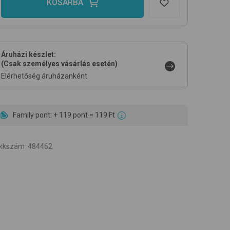
KOSÁRBA
Áruházi készlet:
(Csak személyes vásárlás esetén)
Elérhetőség áruházanként
Family pont: + 119 pont = 119 Ft
ikkszám
:
484462