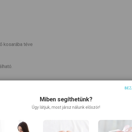
ő kosarába téve
lható.
BEZ
Miben segíthetünk?
Úgy látjuk, most jársz nálunk először!