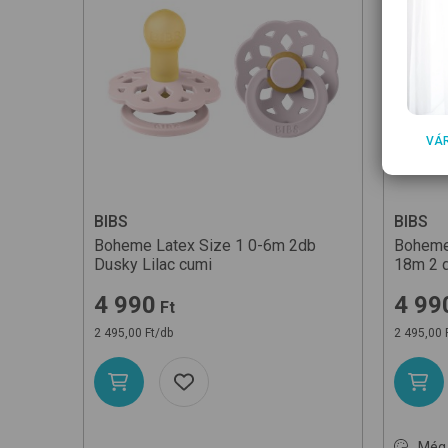
VÁ
BIBS
BIBS
Boheme Latex Size 1 0-6m 2db
Boheme
Dusky Lilac
cumi
18m 2 
4 990
4 99
Ft
2 495,00 Ft/db
2 495,00 
Még 