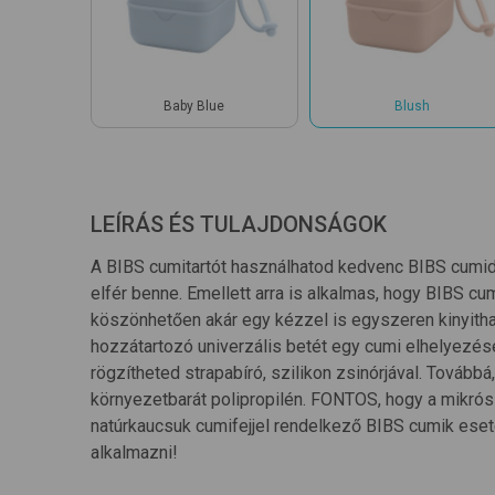
Baby Blue
Blush
LEÍRÁS ÉS TULAJDONSÁGOK
A BIBS cumitartót használhatod kedvenc BIBS cumid t
elfér benne. Emellett arra is alkalmas, hogy BIBS cum
köszönhetően akár egy kézzel is egyszeren kinyithat
hozzátartozó univerzális betét egy cumi elhelyezés
rögzítheted strapabíró, szilikon zsinórjával. Továbbá,
környezetbarát polipropilén. FONTOS, hogy a mikrós
natúrkaucsuk cumifejjel rendelkező BIBS cumik eseté
alkalmazni!