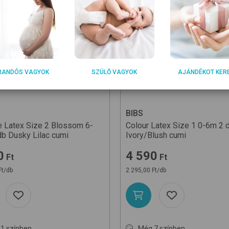
RANDÓS VAGYOK
SZÜLŐ VAGYOK
AJÁNDÉKOT KER
BIBS
 Latex Size 2 Blossom 6-
Colour Latex Size 1 0-6m 2 
db
Dusky Lilac
cumi
Ivory/Blush
cumi
0
4 590
Ft
Ft
Ft/db
2 295,00 Ft/db
1 színben
Még 7 színben