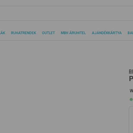
KÁK
RUHATRENDEK
OUTLET
MBH ÁRUHITEL
AJÁNDÉKKÁRTYA
BA
B
P
W