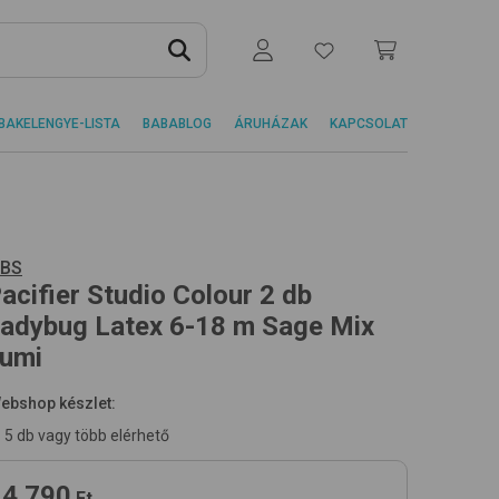
BAKELENGYE-LISTA
BABABLOG
ÁRUHÁZAK
KAPCSOLAT
IBS
acifier Studio Colour 2 db
adybug Latex 6-18 m
Sage Mix
umi
ebshop készlet:
5 db vagy több elérhető
4 790
Ft