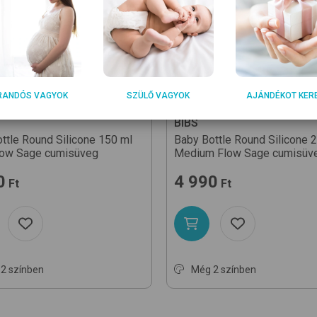
RANDÓS VAGYOK
SZÜLŐ VAGYOK
AJÁNDÉKOT KER
BIBS
ttle Round Silicone 150 ml
Baby Bottle Round Silicone 
low
Sage
cumisüveg
Medium Flow
Sage
cumisüv
0
4 990
Ft
Ft
2 színben
Még 2 színben