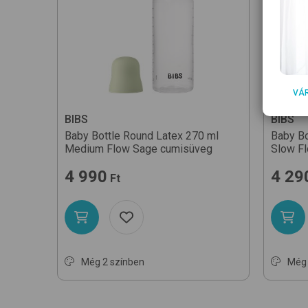
VÁ
BIBS
BIBS
Baby Bottle Round Latex 270 ml
Baby Bo
Medium Flow
Sage
cumisüveg
Slow F
4 990
4 29
Ft
Még 2 színben
Még 