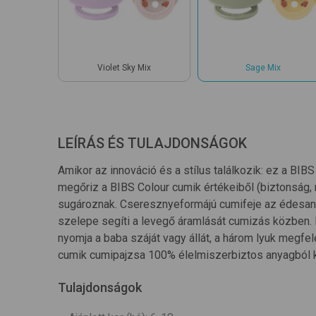
Violet Sky Mix
Sage Mix
LEÍRÁS ÉS TULAJDONSÁGOK
Amikor az innováció és a stílus találkozik: ez a BI
megőriz a BIBS Colour cumik értékeiből (biztonság,
sugároznak. Cseresznyeformájú cumifeje az édesany
szelepe segíti a levegő áramlását cumizás közben. 
nyomja a baba száját vagy állát, a három lyuk megfe
cumik cumipajzsa 100% élelmiszerbiztos anyagból 
Tulajdonságok