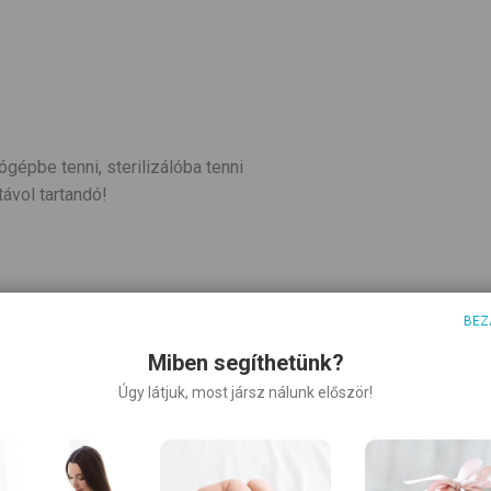
ógépbe tenni, sterilizálóba tenni
ávol tartandó!
BEZ
Miben segíthetünk?
Úgy látjuk, most jársz nálunk először!