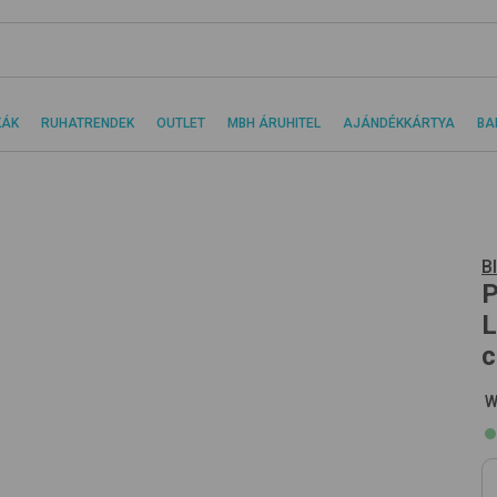
KÁK
RUHATRENDEK
OUTLET
MBH ÁRUHITEL
AJÁNDÉKKÁRTYA
BA
B
P
L
c
W