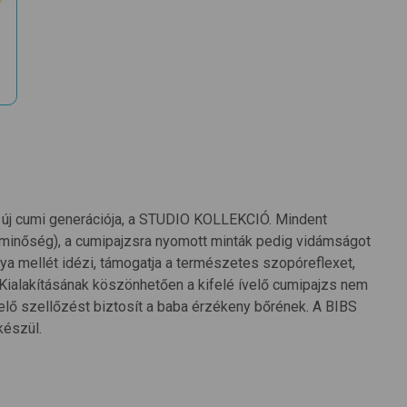
BS új cumi generációja, a STUDIO KOLLEKCIÓ. Mindent
 minőség), a cumipajzsra nyomott minták pedig vidámságot
a mellét idézi, támogatja a természetes szopóreflexet,
Kialakításának köszönhetően a kifelé ívelő cumipajzs nem
lelő szellőzést biztosít a baba érzékeny bőrének. A BIBS
készül.