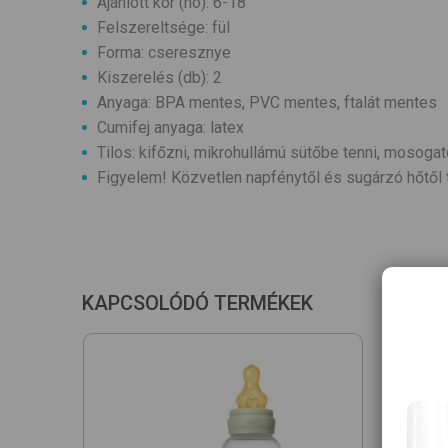
Ajánlott kor (hó): 6-18
Felszereltsége: fül
Forma: cseresznye
Kiszerelés (db): 2
Anyaga: BPA mentes, PVC mentes, ftalát mentes
Cumifej anyaga: latex
Tilos: kifőzni, mikrohullámú sütőbe tenni, mosogat
Figyelem! Közvetlen napfénytől és sugárzó hőtől t
KAPCSOLÓDÓ TERMÉKEK