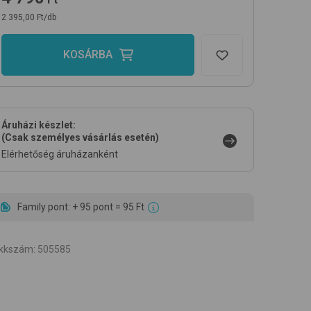
2 395,00 Ft/db
KOSÁRBA
Áruházi készlet:
(Csak személyes vásárlás esetén)
Elérhetőség áruházanként
Family pont: + 95 pont = 95 Ft
ikkszám
:
505585