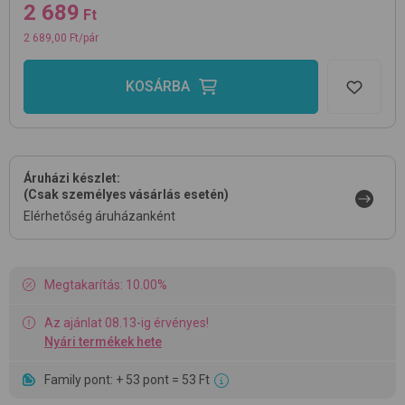
2 689
Ft
2 689,00 Ft/pár
KOSÁRBA
Áruházi készlet:
(Csak személyes vásárlás esetén)
Elérhetőség áruházanként
Megtakarítás: 10.00%
Az ajánlat 08.13-ig érvényes!
Nyári termékek hete
Family pont: + 53 pont = 53 Ft