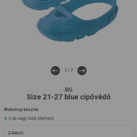
1
/
7
BIG
Size 21-27
blue
cipővédő
Webshop készlet:
5 db vagy több elérhető
2 990 Ft