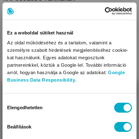
Ez a weboldal sütiket használ
Az oldal működéséhez és a tartalom, valamint a
személyre szabott hirdetések megjelenítéséhez cookie-
kat használunk. Egyes adatokat megosztunk
partnereinkkel, köztük a Google-lel. További információ
arról, hogyan használja a Google az adatokat:
Google
Business Data Responsibility
.
BEZÁR
Miben segíthetünk?
Hozzájárulás
TOURAGOO
Elengedhetetlen
kiválasztása
Úgy látjuk, most jársz nálunk először!
Mini
red-blue
kismotor
7 790
Beállítások
Ft