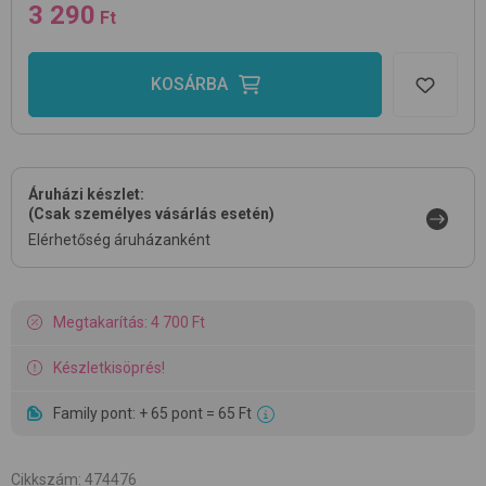
3 290
Ft
KOSÁRBA
Áruházi készlet:
(Csak személyes vásárlás esetén)
Elérhetőség áruházanként
Megtakarítás: 4 700 Ft
Készletkisöprés!
Family pont: + 65 pont = 65 Ft
Cikkszám
:
474476