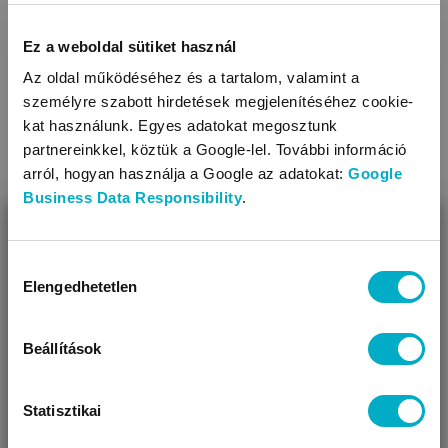
Ez a weboldal sütiket használ
Baby letters
B
Az oldal működéséhez és a tartalom, valamint a
személyre szabott hirdetések megjelenítéséhez cookie-
kat használunk. Egyes adatokat megosztunk
partnereinkkel, köztük a Google-lel. További információ
LEÍRÁS ÉS TULAJDONSÁGOK
arról, hogyan használja a Google az adatokat:
Google
Business Data Responsibility
.
A hagyomány szerint várandós kismamák viselik, ugyanis a
BEZÁR
gömb kellemes hangjával a magzatot is megnyugtatja. Ha a
mama a várandósága alatt egy hosszú zsinóron a pocakjáig
Miben segíthetünk?
Hozzájárulás
lelógatva hordja, akkor a hangját a baba a születése után is
Elengedhetetlen
kiválasztása
Úgy látjuk, most jársz nálunk először!
megismeri, és nagyon hamar megnyugszik tőle.
Tulajdonságok
Beállítások
Méret (kb.cm): 100
Vegyes színekben kapható
Statisztikai