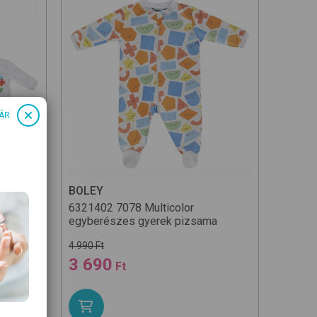
ÁR
BOLEY
BOLEY
6321402
7078 Multicolor
63214
a
egyberészes gyerek pizsama
egyber
4 990 Ft
4 990 Ft
3 690
3 29
Ft