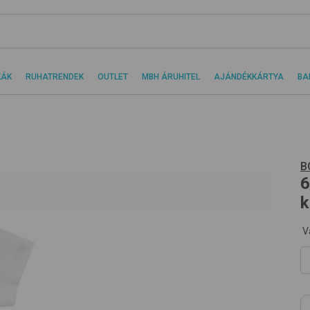
KÁK
RUHATRENDEK
OUTLET
MBH ÁRUHITEL
AJÁNDÉKKÁRTYA
BA
B
6
k
V