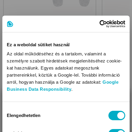
BOLEY
BOLEY
6371400-2
9960 Multicolor
baba nadrág
6151400-3
9
5 490 Ft
5 590
Ft
3 890
Ft
Ez a weboldal sütiket használ
1 863,33 Ft/db
1 945,00 Ft/db
Az oldal működéséhez és a tartalom, valamint a
személyre szabott hirdetések megjelenítéséhez cookie-
kat használunk. Egyes adatokat megosztunk
partnereinkkel, köztük a Google-lel. További információ
Méret:
50
,
arról, hogyan használja a Google az adatokat:
Google
Méret:
50
,
56
,
62
,
68
,
74
Business Data Responsibility
.
Készletkisöprés!
BEZÁR
Megtakarítás: 1 600 Ft
Miben segíthetünk?
Hozzájárulás
Elengedhetetlen
kiválasztása
Úgy látjuk, most jársz nálunk először!