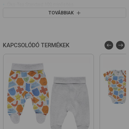
Öko-Tex Standard 100 minősítés
A termék nikkelmentes patenttal készül. A patent nem
TOVÁBBIAK
tartalmaz nikkelt, ezért nem vált ki allergiás reakciót az
erre érzékeny babáknál
Kiszerelés: 3 db/csomag
KAPCSOLÓDÓ TERMÉKEK