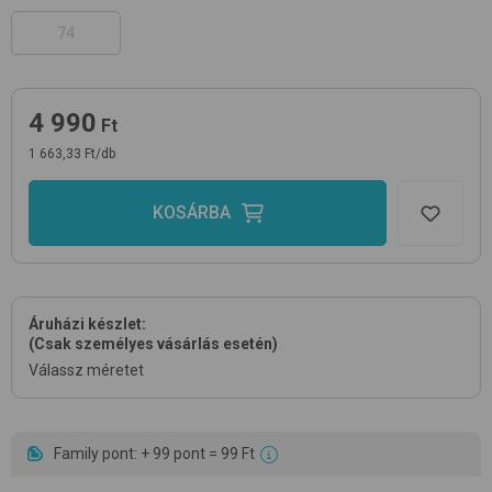
74
4 990
Ft
1 663,33 Ft/db
KOSÁRBA
Áruházi készlet:
(Csak személyes vásárlás esetén)
Válassz méretet
Family pont: + 99 pont = 99 Ft