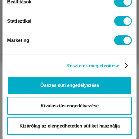
KAPCSOLÓDÓ KATEGÓRIÁK
Beállítások
Statisztikai
Marketing
VÁRANDÓS
SZÜLŐ VAGYOK
AJÁNDÉKOT
VAGYOK
KERESEK
Részletek megjelenítése
Rugdalózók
Baba nadrágok
Összes süti engedélyezése
Kiválasztás engedélyezése
Kizárólag az elengedhetetlen sütiket használja