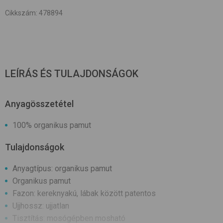
Cikkszám
:
478894
LEÍRÁS ÉS TULAJDONSÁGOK
Anyagösszetétel
100% organikus pamut
Tulajdonságok
Anyagtípus: organikus pamut
Organikus pamut
Fazon: kereknyakú, lábak között patentos
Ujjhossz: ujjatlan
Tisztítás: mosógépben mosható