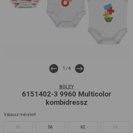
1
/
4
BOLEY
6151402-3
9960 Multicolor
kombidressz
Válassz méretet!
50
56
62
68