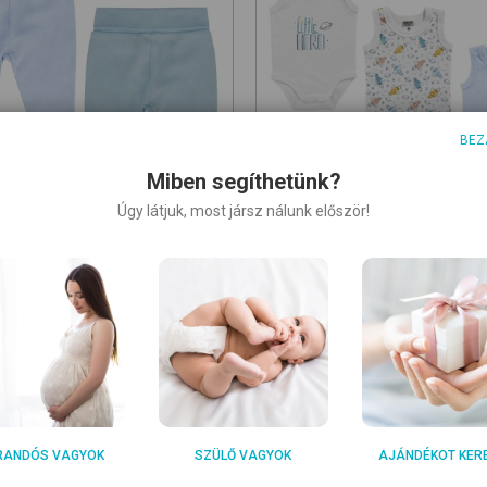
BEZ
Miben segíthetünk?
Úgy látjuk, most jársz nálunk először!
BOLEY
1-2
9950 Blue Green-Sc
6151512-3
9950 White Blue
drág
kombidressz
0
5 290
Ft
Ft
Ft/db
1 763,33 Ft/db
RANDÓS VAGYOK
SZÜLŐ VAGYOK
AJÁNDÉKOT KER
t:
74
,
80
,
86
Méret:
56
,
62
,
68
,
74
,
80
,
86