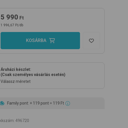
5 990
Ft
1 996,67 Ft/db
KOSÁRBA
Áruházi készlet:
(Csak személyes vásárlás esetén)
Válassz méretet
Family pont: + 119 pont = 119 Ft
ikkszám
:
496720