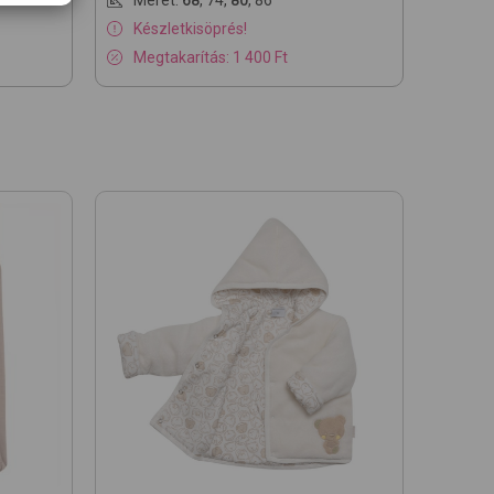
Méret:
68
,
74
,
80
,
86
Készletkisöprés!
Megtakarítás: 1 400 Ft