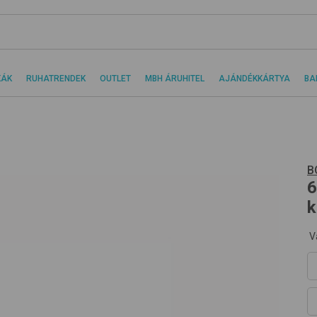
KÁK
RUHATRENDEK
OUTLET
MBH ÁRUHITEL
AJÁNDÉKKÁRTYA
BA
B
6
k
V