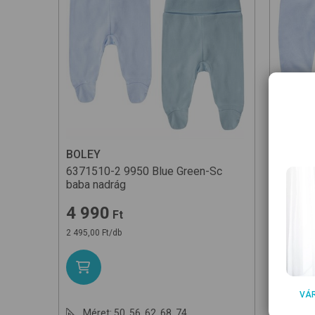
BOLEY
BOLEY
6371510-2
9950 Blue Green-Sc
637151
baba nadrág
baba na
4 990
4 99
Ft
2 495,00 Ft/db
2 495,00 
VÁ
Méret:
50
,
56
,
62
,
68
,
74
Mére