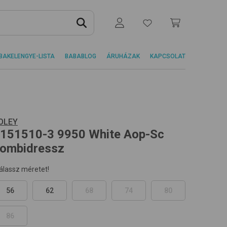
BAKELENGYE-LISTA
BABABLOG
ÁRUHÁZAK
KAPCSOLAT
OLEY
151510-3
9950 White Aop-Sc
ombidressz
álassz méretet!
56
62
68
74
80
86