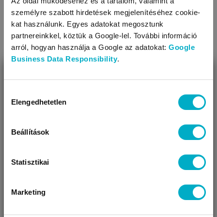
Az oldal működéséhez és a tartalom, valamint a
BOLEY
BOLEY
személyre szabott hirdetések megjelenítéséhez cookie-
6371500-2
9960 Grey-Gf
baba nadrág
6151501-2
9
kat használunk. Egyes adatokat megosztunk
kombidress
5 590
partnereinkkel, köztük a Google-lel. További információ
Ft
5 390
Ft
arról, hogyan használja a Google az adatokat:
Google
2 795,00 Ft/db
Business Data Responsibility
.
2 695,00 Ft/db
BEZÁR
Miben segíthetünk?
Hozzájárulás
Elengedhetetlen
kiválasztása
Méret:
50
,
68
,
74
Úgy látjuk, most jársz nálunk először!
Méret:
50
,
Teljesen s
Beállítások
Statisztikai
KAPCSOLÓDÓ KATEGÓRIÁK
Marketing
VÁRANDÓS
SZÜLŐ VAGYOK
AJÁNDÉKOT
VAGYOK
KERESEK