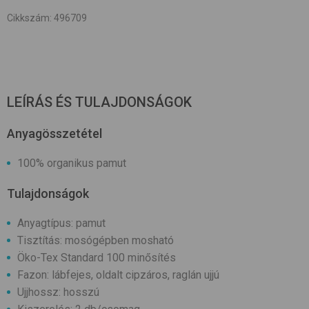
Cikkszám
:
496709
LEÍRÁS ÉS TULAJDONSÁGOK
Anyagösszetétel
100% organikus pamut
Tulajdonságok
Anyagtípus: pamut
Tisztítás: mosógépben mosható
Öko-Tex Standard 100 minősítés
Fazon: lábfejes, oldalt cipzáros, raglán ujjú
Ujjhossz: hosszú