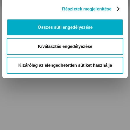
Részletek megjelenítése
Összes süti engedélyezése
Fürdőköpenyek,
Kiválasztás engedélyezése
fürdőponcsók
Kizárólag az elengedhetetlen sütiket használja