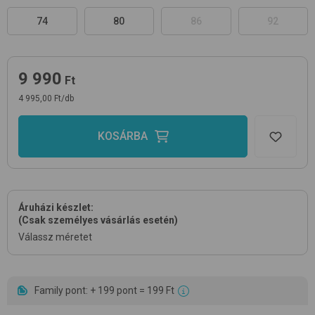
74
80
86
92
9 990
Ft
4 995,00 Ft/db
KOSÁRBA
Áruházi készlet:
(Csak személyes vásárlás esetén)
Válassz méretet
Family pont: + 199 pont = 199 Ft