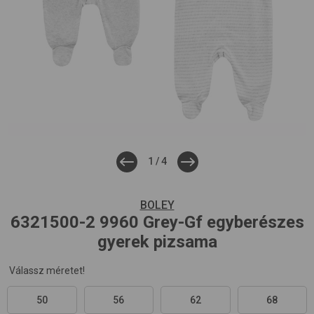
1
/
4
BOLEY
6321500-2
9960 Grey-Gf
egyberészes
gyerek pizsama
Válassz méretet!
50
56
62
68