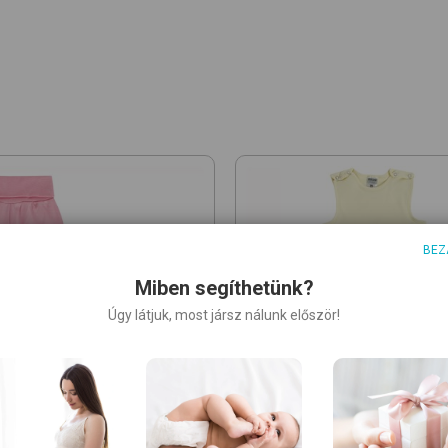
BEZ
Miben segíthetünk?
Úgy látjuk, most jársz nálunk először!
BOLEY