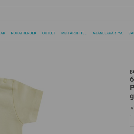
KÁK
RUHATRENDEK
OUTLET
MBH ÁRUHITEL
AJÁNDÉKKÁRTYA
BA
B
6
P
g
V