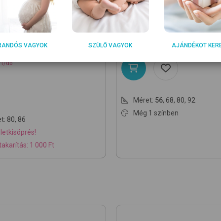
7-2
9940 Rose Mint-Palm
6351405
4100 Light Yellow
drág
pamut baba és gyerek hálóz
8 490
Ft
RANDÓS VAGYOK
SZÜLŐ VAGYOK
AJÁNDÉKOT KER
0
Ft
Ft/db
Méret:
56
,
68
,
80
,
92
Még 1 színben
t:
80
,
86
letkisöprés!
akarítás: 1 000 Ft