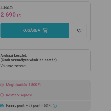
4 490 Ft
2 690
Ft
KOSÁRBA
Áruházi készlet:
(Csak személyes vásárlás esetén)
Válassz méretet
Megtakarítás: 1 800 Ft
Készletkisöprés!
Family pont: + 53 pont = 53 Ft