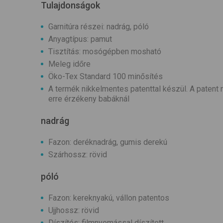
Tulajdonságok
Garnitúra részei: nadrág, póló
Anyagtípus: pamut
Tisztítás: mosógépben mosható
Meleg időre
Öko-Tex Standard 100 minősítés
A termék nikkelmentes patenttal készül. A patent ne
erre érzékeny babáknál
nadrág
Fazon: deréknadrág, gumis derekú
Szárhossz: rövid
póló
Fazon: kereknyakú, vállon patentos
Ujjhossz: rövid
Díszítés: filmnyomással díszített