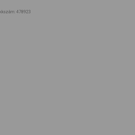
ikkszám
:
478923