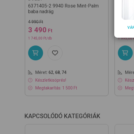
6371405-2
9940 Rose Mint-Palm
637140
baba nadrág
baba na
4 990 Ft
4 990 Ft
VÁ
3 490
3 99
Ft
1 745,00 Ft/db
1 995,00 
Méret:
62
,
68
,
74
Mére
Készletkisöprés!
Kész
Megtakarítás: 1 500 Ft
Megt
KAPCSOLÓDÓ KATEGÓRIÁK