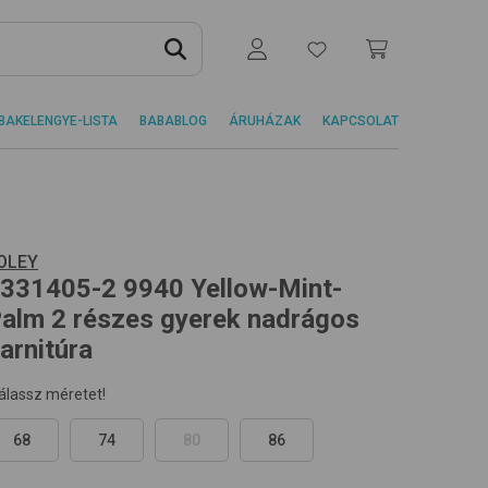
BAKELENGYE-LISTA
BABABLOG
ÁRUHÁZAK
KAPCSOLAT
OLEY
331405-2
9940 Yellow-Mint-
alm
2 részes gyerek nadrágos
arnitúra
álassz méretet!
68
74
80
86