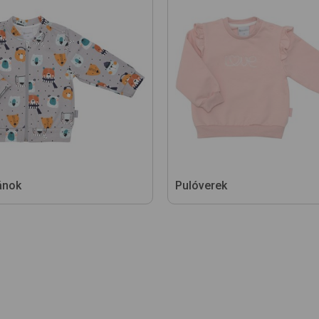
ánok
Pulóverek