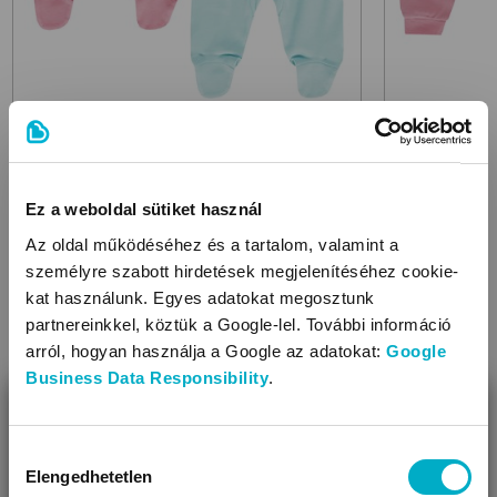
BOLEY
BOLEY
6371405-2
9940 Rose Mint-Palm
baba
6371407-2
9
nadrág
nadrág
Ez a weboldal sütiket használ
4 990 Ft
4 990 Ft
3 490
3 990
Az oldal működéséhez és a tartalom, valamint a
Ft
Ft
személyre szabott hirdetések megjelenítéséhez cookie-
1 745,00 Ft/db
1 995,00 Ft/db
kat használunk. Egyes adatokat megosztunk
partnereinkkel, köztük a Google-lel. További információ
arról, hogyan használja a Google az adatokat:
Google
Business Data Responsibility
.
Méret:
62
,
68
,
74
Méret:
80
,
BEZÁR
Készletkisöprés!
Készletkis
Miben segíthetünk?
Hozzájárulás
Megtakarítás: 1 500 Ft
Megtakarít
Elengedhetetlen
kiválasztása
Úgy látjuk, most jársz nálunk először!