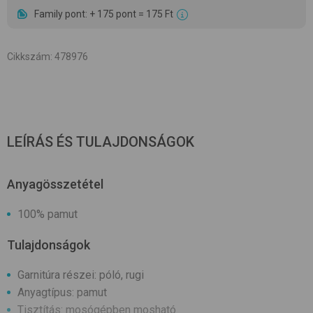
Family pont: + 175 pont = 175 Ft
Cikkszám
:
478976
LEÍRÁS ÉS TULAJDONSÁGOK
Anyagösszetétel
100% pamut
Tulajdonságok
Garnitúra részei: póló, rugi
Anyagtípus: pamut
Tisztítás: mosógépben mosható