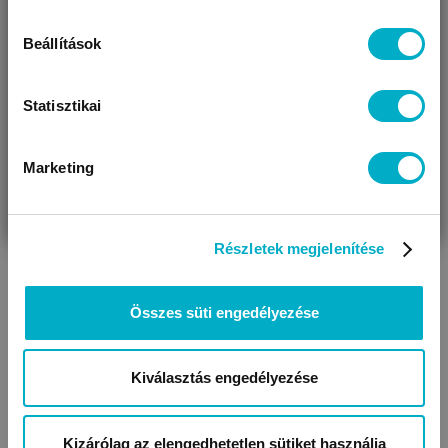
Beállítások
KAPCSOLÓDÓ KATEGÓRIÁK
Statisztikai
Marketing
VÁRANDÓS
SZÜLŐ VAGYOK
AJÁNDÉKOT
VAGYOK
KERESEK
Részletek megjelenítése
Baba kabátok,
Összes süti engedélyezése
Baba sapkák
kocsikabátok
Kiválasztás engedélyezése
Kizárólag az elengedhetetlen sütiket használja