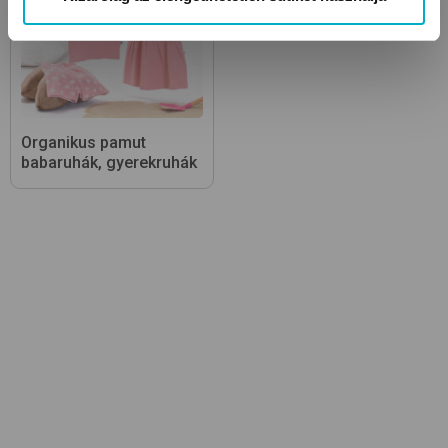
Organikus pamut
babaruhák, gyerekruhák