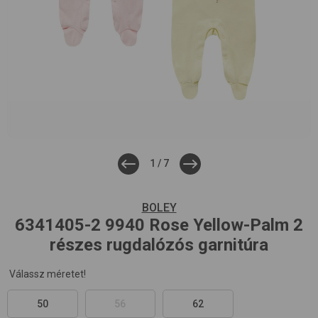
1
/
7
BOLEY
6341405-2
9940 Rose Yellow-Palm
2
részes rugdalózós garnitúra
Válassz méretet!
50
56
62