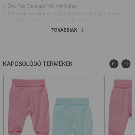
Öko-Tex Standard 100 minősítés
A termék nikkelmentes patenttal készül. A patent nem
tartalmaz nikkelt, ezért nem vált ki allergiás reakciót az
erre érzékeny babáknál
TOVÁBBIAK
Kiszerelés: 2 db/csomag
póló
Fazon: kereknyakú, vállon patentos
KAPCSOLÓDÓ TERMÉKEK
Ujjhossz: hosszú
Díszítés: anyagában mintás
rugdalózó
Fazon: lábak között patentos, lábfejes, vállon patentos
Ujjhossz: ujjatlan
Díszítés: filmnyomással díszített