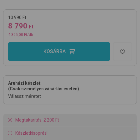
10 990 Ft
8 790
Ft
4 395,00 Ft/db
KOSÁRBA
Áruházi készlet:
(Csak személyes vásárlás esetén)
Válassz méretet
Megtakarítás: 2 200 Ft
Készletkisöprés!