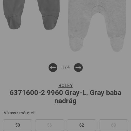
1
/
4
BOLEY
6371600-2
9960 Gray-L. Gray
baba
nadrág
Válassz méretet!
50
56
62
68