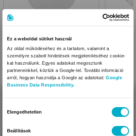
BOLEY
BOLEY
6351600
7100 L. Gray Melange
pamut
6351601
787
baba és gyerek hálózsák
paplanos ba
Ez a weboldal sütiket használ
10 990
11 490
Ft
F
Az oldal működéséhez és a tartalom, valamint a
személyre szabott hirdetések megjelenítéséhez cookie-
kat használunk. Egyes adatokat megosztunk
partnereinkkel, köztük a Google-lel. További információ
arról, hogyan használja a Google az adatokat:
Google
Méret:
56
,
68
,
80
,
92
Méret:
56
,
Business Data Responsibility
.
BEZÁR
Miben segíthetünk?
Hozzájárulás
Elengedhetetlen
kiválasztása
Úgy látjuk, most jársz nálunk először!
KAPCSOLÓDÓ KATEGÓRIÁK
Beállítások