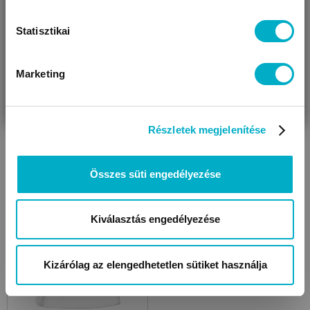
Statisztikai
Marketing
VÁRANDÓS
SZÜLŐ VAGYOK
AJÁNDÉKOT
VAGYOK
KERESEK
Részletek megjelenítése
Baba kabátok,
Kombidresszek
kocsikabátok
Összes süti engedélyezése
Kiválasztás engedélyezése
Kizárólag az elengedhetetlen sütiket használja