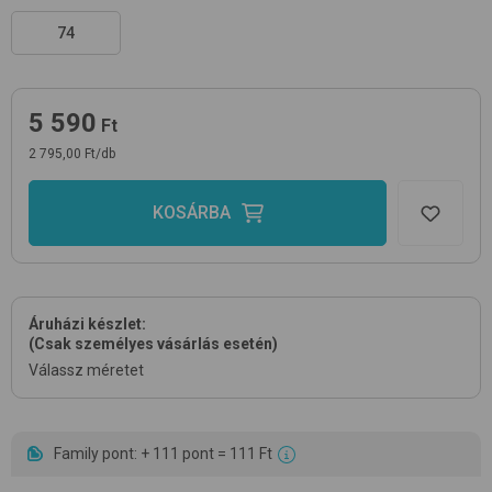
74
5 590
Ft
2 795,00 Ft/db
KOSÁRBA
Áruházi készlet:
(Csak személyes vásárlás esetén)
Válassz méretet
Family pont: + 111 pont = 111 Ft