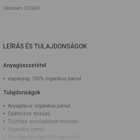
Cikkszám
:
512243
LEÍRÁS ÉS TULAJDONSÁGOK
Anyagösszetétel
alapanyag: 100% organikus pamut
Tulajdonságok
Anyagtípus: organikus pamut
Szárhossz: hosszú
Tisztítás: mosógépben mosható
Organikus pamut
Öko-Tex Standard 100 minősítés