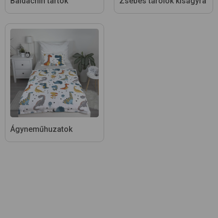
Baldachin tartók
Zsebes tárolók kiságyra
Ágyneműhuzatok