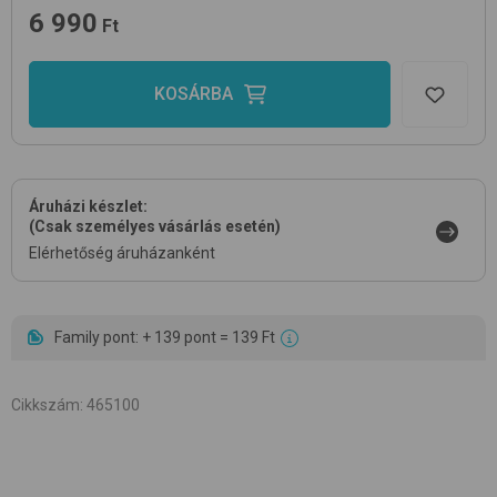
6 990
Ft
KOSÁRBA
Áruházi készlet:
(Csak személyes vásárlás esetén)
Elérhetőség áruházanként
Family pont: + 139 pont = 139 Ft
Cikkszám
:
465100