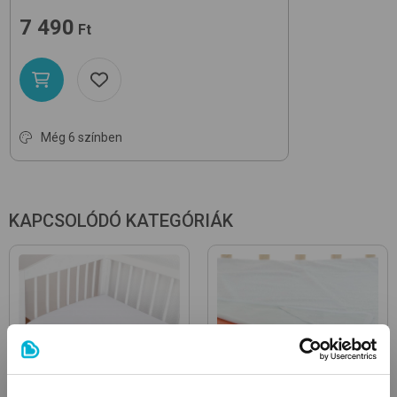
7 490
Ft
Még 6 színben
KAPCSOLÓDÓ KATEGÓRIÁK