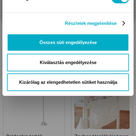
VAGYOK
KERESEK
Részletek megjelenítése
Összes süti engedélyezése
Rácsvédők, rácsvédő
Baldachin függönyök
párnák
Kiválasztás engedélyezése
Kizárólag az elengedhetetlen sütiket használja