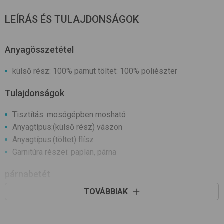
LEÍRÁS ÉS TULAJDONSÁGOK
Anyagösszetétel
külső rész: 100% pamut töltet: 100% poliészter
Tulajdonságok
Tisztítás: mosógépben mosható
Anyagtípus:(külső rész) vászon
Anyagtípus:(töltet) flísz
Garnitúra részei: paplan, párna
párnabetét
TOVÁBBIAK
Méret (cm): 30x40
baba paplanbetét