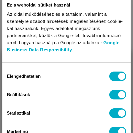
Ez a weboldal sütiket használ
Lepedők kiságyhoz és
Az oldal működéséhez és a tartalom, valamint a
Vízhatlan lepedők
gyerekágyhoz
személyre szabott hirdetések megjelenítéséhez cookie-
kat használunk. Egyes adatokat megosztunk
partnereinkkel, köztük a Google-lel. További információ
arról, hogyan használja a Google az adatokat:
Google
Business Data Responsibility
.
BEZÁR
Miben segíthetünk?
Hozzájárulás
Elengedhetetlen
kiválasztása
Úgy látjuk, most jársz nálunk először!
Beállítások
Babatakarók, gyerek
Baba párnák
takarók, babaplédek
Statisztikai
Marketing
VÁRANDÓS
SZÜLŐ VAGYOK
AJÁNDÉKOT