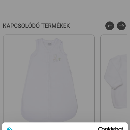
erre érzékeny babáknál
KAPCSOLÓDÓ TERMÉKEK
BOLLABY
BOLLABY