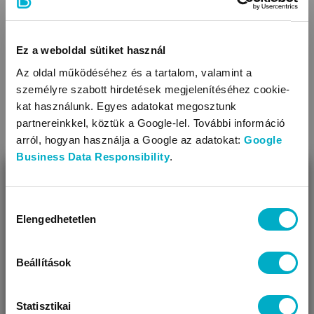
Siracusa U/PL/Em
White Giraffe
plüss
Forli/PL
Whit
baba és gyerek hálózsák
3 390
Ft
Ez a weboldal sütiket használ
5 490
Ft
Az oldal működéséhez és a tartalom, valamint a
személyre szabott hirdetések megjelenítéséhez cookie-
kat használunk. Egyes adatokat megosztunk
partnereinkkel, köztük a Google-lel. További információ
Méret:
44
,
arról, hogyan használja a Google az adatokat:
Google
Méret:
56
,
62
,
68
,
74
Business Data Responsibility
.
BEZÁR
Miben segíthetünk?
Hozzájárulás
KAPCSOLÓDÓ KATEGÓRIÁK
Elengedhetetlen
kiválasztása
Úgy látjuk, most jársz nálunk először!
Beállítások
Statisztikai