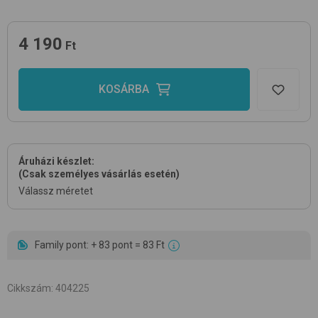
4 190
Ft
KOSÁRBA
Áruházi készlet:
(Csak személyes vásárlás esetén)
Válassz méretet
Family pont: + 83 pont = 83 Ft
Cikkszám
:
404225