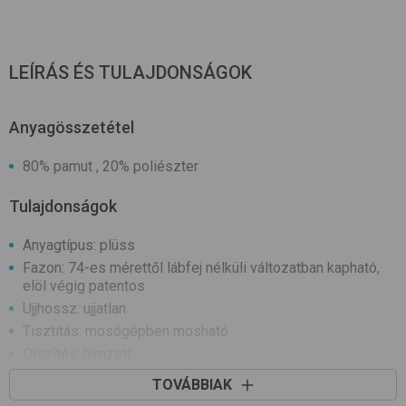
LEÍRÁS ÉS TULAJDONSÁGOK
Anyagösszetétel
80% pamut , 20% poliészter
Tulajdonságok
Anyagtípus: plüss
Fazon: 74-es mérettől lábfej nélküli változatban kapható,
elöl végig patentos
Ujjhossz: ujjatlan
Tisztítás: mosógépben mosható
Díszítés: hímzett
A termék nikkelmentes patenttal készül. A patent nem
TOVÁBBIAK
tartalmaz nikkelt, ezért nem vált ki allergiás reakciót az