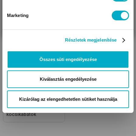
Marketing
VÁRANDÓS
SZÜLŐ VAGYOK
AJÁNDÉKOT
VAGYOK
KERESEK
Kombidresszek
Kocsicipők, tutyik
Részletek megjelenítése
Összes süti engedélyezése
Kiválasztás engedélyezése
Kizárólag az elengedhetetlen sütiket használja
Baba kabátok,
kocsikabátok