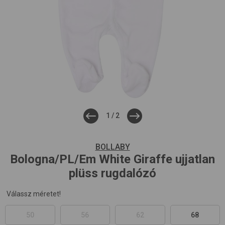
1
/
2
BOLLABY
Bologna/PL/Em
White Giraffe
ujjatlan
plüss rugdalózó
Válassz méretet!
50
56
62
68