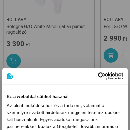
BOLLABY
BOLLABY
Bologna G/O
White Mice
ujjatlan pamut
Forli G/O
Whi
rugdalózó
2 990
Ft
3 390
Ft
Méret:
50
,
Méret:
44
,
50
,
56
,
62
,
68
,
74
Ez a weboldal sütiket használ
Az oldal működéséhez és a tartalom, valamint a
KAPCSOLÓDÓ KATEGÓRIÁK
személyre szabott hirdetések megjelenítéséhez cookie-
kat használunk. Egyes adatokat megosztunk
partnereinkkel, köztük a Google-lel. További információ