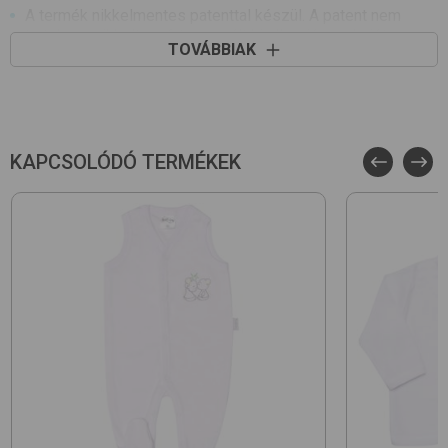
A termék nikkelmentes patenttal készül. A patent nem
tartalmaz nikkelt, ezért nem vált ki allergiás reakciót az
TOVÁBBIAK
erre érzékeny babáknál
KAPCSOLÓDÓ TERMÉKEK