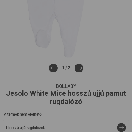
1
/
2
BOLLABY
Jesolo
White Mice
hosszú ujjú pamut
rugdalózó
A termék nem elérhető
Hosszú ujjú rugdalózók