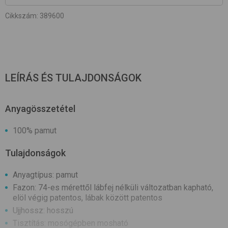
Cikkszám
:
389600
LEÍRÁS ÉS TULAJDONSÁGOK
Anyagösszetétel
100% pamut
Tulajdonságok
Anyagtípus: pamut
Fazon: 74-es mérettől lábfej nélküli változatban kapható,
elöl végig patentos, lábak között patentos
Ujjhossz: hosszú
Tisztítás: mosógépben mosható