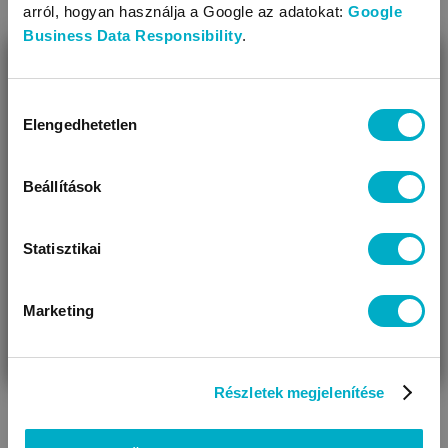
arról, hogyan használja a Google az adatokat:
Google
Business Data Responsibility
.
BEZÁR
Miben segíthetünk?
Hozzájárulás
Elengedhetetlen
kiválasztása
Úgy látjuk, most jársz nálunk először!
Baba kabátok,
Kocsicipők, tutyik
kocsikabátok
Beállítások
Statisztikai
Marketing
VÁRANDÓS
SZÜLŐ VAGYOK
AJÁNDÉKOT
VAGYOK
KERESEK
Részletek megjelenítése