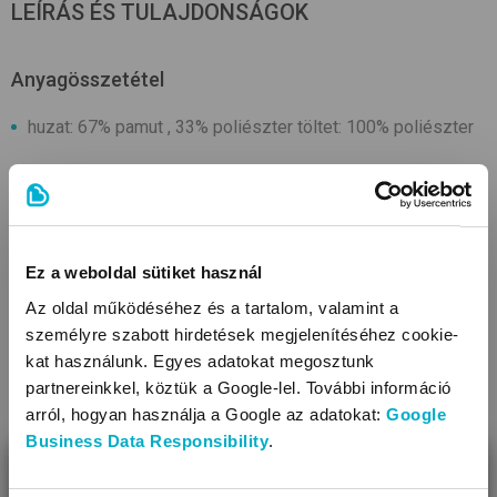
LEÍRÁS ÉS TULAJDONSÁGOK
Anyagösszetétel
huzat: 67% pamut , 33% poliészter töltet: 100% poliészter
Tulajdonságok
Méret (cm): 22x420
Anyagtípus:(huzat) pamutvászon
Ez a weboldal sütiket használ
Anyagtípus:(töltet) flísz
Fix huzatos
Az oldal működéséhez és a tartalom, valamint a
Tisztítás: mosógépben mosható, töltettel együtt mosható
személyre szabott hirdetések megjelenítéséhez cookie-
kat használunk. Egyes adatokat megosztunk
Fazon: zsinórral az ágyhoz köthető
partnereinkkel, köztük a Google-lel. További információ
Díszítés: anyagában mintás
TOVÁBBIAK
arról, hogyan használja a Google az adatokat:
Google
Business Data Responsibility
.
BEZÁR