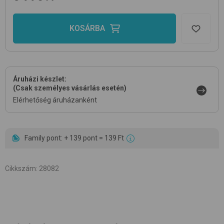
KOSÁRBA
Áruházi készlet:
(Csak személyes vásárlás esetén)
Elérhetőség áruházanként
Family pont: + 139 pont = 139 Ft
Cikkszám
:
28082