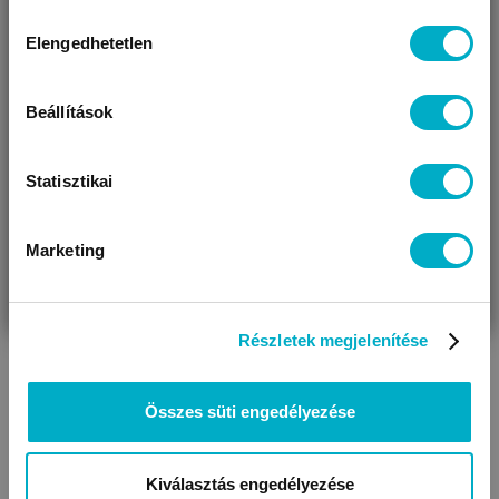
Miben segíthetünk?
Hozzájárulás
Elengedhetetlen
kiválasztása
Úgy látjuk, most jársz nálunk először!
Beállítások
Statisztikai
Marketing
VÁRANDÓS
SZÜLŐ VAGYOK
AJÁNDÉKOT
VAGYOK
KERESEK
Részletek megjelenítése
Összes süti engedélyezése
Kiválasztás engedélyezése