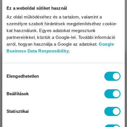
Ez a weboldal sütiket használ
Az oldal működéséhez és a tartalom, valamint a
személyre szabott hirdetések megjelenítéséhez cookie-
kat használunk. Egyes adatokat megosztunk
partnereinkkel, köztük a Google-lel. További információ
arról, hogyan használja a Google az adatokat:
Google
Business Data Responsibility
.
BEZÁR
Miben segíthetünk?
Hozzájárulás
Elengedhetetlen
kiválasztása
Úgy látjuk, most jársz nálunk először!
Beállítások
Statisztikai