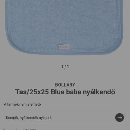
1
/
1
BOLLABY
Tas/25x25
Blue
baba nyálkendő
A termék nem elérhető
Kendők, nyálkendők nyálazó