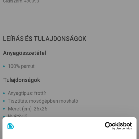
Cikkszám
:
490093
LEÍRÁS ÉS TULAJDONSÁGOK
Anyagösszetétel
100% pamut
Tulajdonságok
Anyagtípus: frottír
Tisztítás: mosógépben mosható
Méret (cm): 25x25
Nyáltörlő