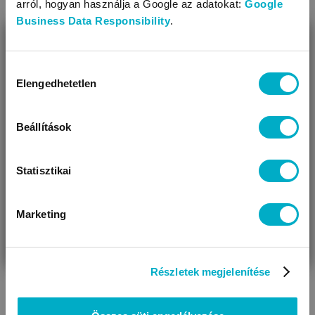
arról, hogyan használja a Google az adatokat:
Google
Business Data Responsibility
.
BEZÁR
Miben segíthetünk?
Hozzájárulás
Elengedhetetlen
kiválasztása
Úgy látjuk, most jársz nálunk először!
Beállítások
Statisztikai
Marketing
VÁRANDÓS
SZÜLŐ VAGYOK
AJÁNDÉKOT
VAGYOK
KERESEK
Részletek megjelenítése