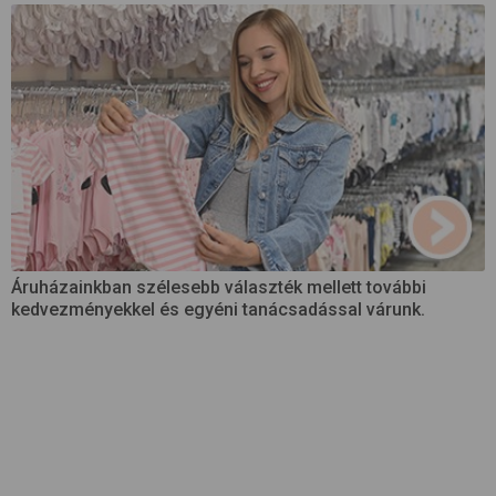
Áruházainkban szélesebb választék mellett további
kedvezményekkel és egyéni tanácsadással várunk.