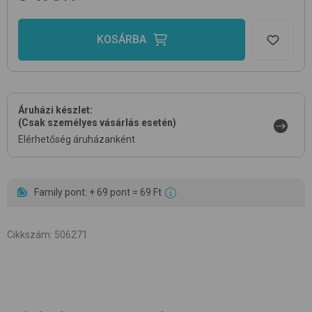
KOSÁRBA
Áruházi készlet:
(Csak személyes vásárlás esetén)
Elérhetőség áruházanként
Family pont: + 69 pont = 69 Ft
Cikkszám
:
506271