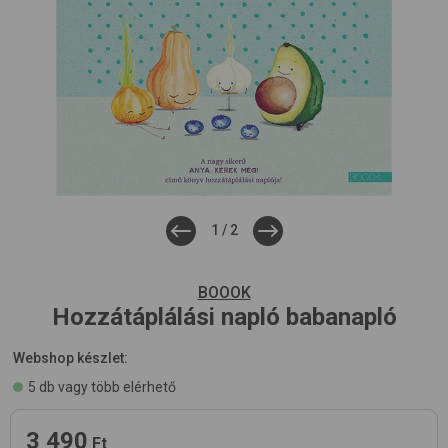
1
/
2
BOOOK
Hozzátáplálási napló
babanapló
Webshop készlet:
5 db vagy több elérhető
3 490
Ft