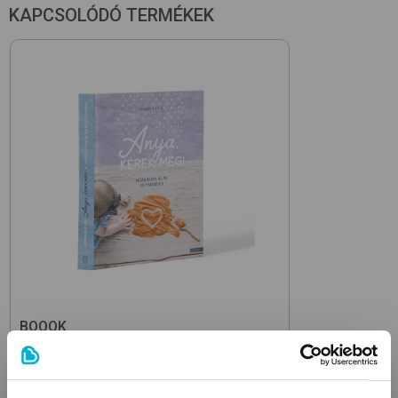
KAPCSOLÓDÓ TERMÉKEK
BOOOK
Anya, Kérek Még!
szakkönyv
5 490
Ft