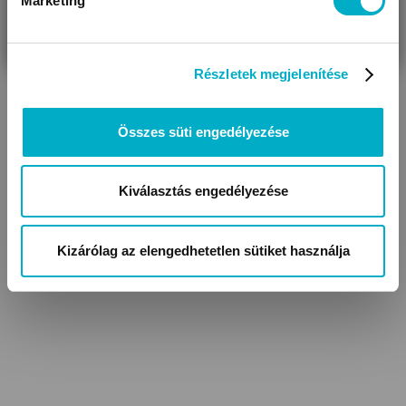
Marketing
VÁRANDÓS
SZÜLŐ VAGYOK
AJÁNDÉKOT
VAGYOK
KERESEK
Részletek megjelenítése
Összes süti engedélyezése
Kiválasztás engedélyezése
Kézlenyomat és
Könyvek kismamáknak
láblenyomat készítők
Kizárólag az elengedhetetlen sütiket használja