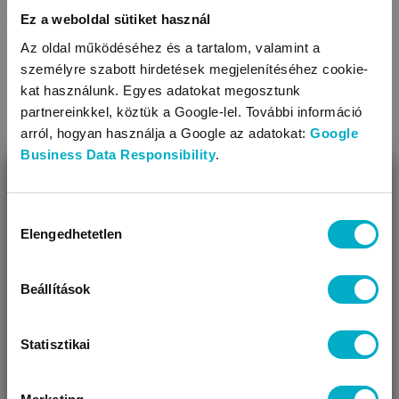
Ez a weboldal sütiket használ
Az oldal működéséhez és a tartalom, valamint a
személyre szabott hirdetések megjelenítéséhez cookie-
kat használunk. Egyes adatokat megosztunk
partnereinkkel, köztük a Google-lel. További információ
arról, hogyan használja a Google az adatokat:
Google
KAPCSOLÓDÓ KATEGÓRIÁK
Business Data Responsibility
.
BEZÁR
Miben segíthetünk?
Hozzájárulás
Elengedhetetlen
kiválasztása
Úgy látjuk, most jársz nálunk először!
Beállítások
Statisztikai
Baba fényképtartók,
Tejfog gyűjtők
fényképkeretek