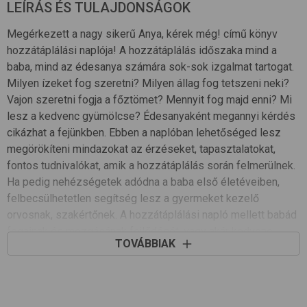
LEÍRÁS ÉS TULAJDONSÁGOK
Megérkezett a nagy sikerű Anya, kérek még! című könyv
hozzátáplálási naplója! A hozzátáplálás időszaka mind a
baba, mind az édesanya számára sok-sok izgalmat tartogat.
Milyen ízeket fog szeretni? Milyen állag fog tetszeni neki?
Vajon szeretni fogja a főztömet? Mennyit fog majd enni? Mi
lesz a kedvenc gyümölcse? Édesanyaként megannyi kérdés
cikázhat a fejünkben. Ebben a naplóban lehetőséged lesz
megörökíteni mindazokat az érzéseket, tapasztalatokat,
fontos tudnivalókat, amik a hozzátáplálás során felmerülnek.
Ha pedig nehézségetek adódna a baba első életéveiben,
felbecsülhetetlen segítség lesz a gyermeket kezelő
orvosnak, szakértőnek. A hozzátáplálási napló mellett babád
fogainak és mozgásának fejlődését, vagy akár kedvenc
TOVÁBBIAK
gyermekreceptjeidet is lejegyezheted.