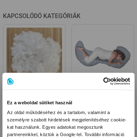
nyak-, kar- és vállizomzatot; a későbbiekben a szoptatás
után használható pihenőpárnaként, segít a baba etetés
utáni megfelelő pozíciójának kialakításában, elkerülve az
KAPCSOLÓDÓ KATEGÓRIÁK
esetleges bukást; 6 hónapos kortól támaszt nyújthat a
gyermek számára, így motorikus képességei könnyebben
fejlődhetnek; 9 hónapos kortól ülést segítő párnaként is
funkcionál
Felszereltsége: állítható öv
huzat
Anyagtípus: vászon
Díszítés: anyagában mintás
Szoptatós párna töltetek
Kismama párnák
betét
Ez a weboldal sütiket használ
Anyagtípus:(huzat) vászon
Az oldal működéséhez és a tartalom, valamint a
Anyagtípus:(töltet) flísz
személyre szabott hirdetések megjelenítéséhez cookie-
kat használunk. Egyes adatokat megosztunk
partnereinkkel, köztük a Google-lel. További információ