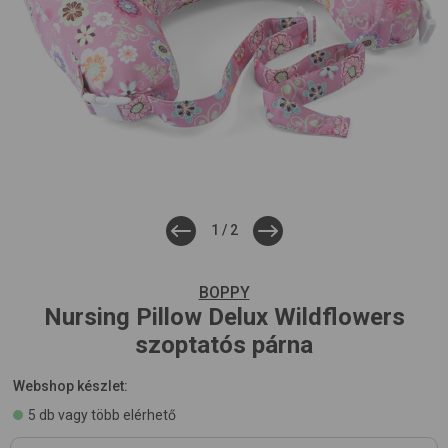
1
/
2
BOPPY
Nursing Pillow Delux
Wildflowers
szoptatós párna
Webshop készlet:
5 db vagy több elérhető