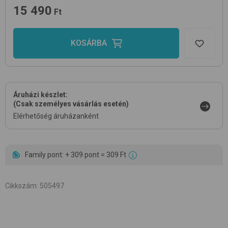
15 490
Ft
KOSÁRBA
Áruházi készlet:
(Csak személyes vásárlás esetén)
Elérhetőség áruházanként
Family pont: + 309 pont = 309 Ft
Cikkszám
:
505497