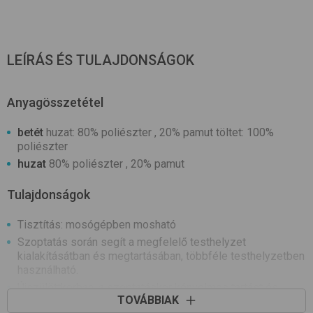
LEÍRÁS ÉS TULAJDONSÁGOK
Anyagösszetétel
betét
huzat: 80% poliészter , 20% pamut töltet: 100%
poliészter
huzat
80% poliészter , 20% pamut
Tulajdonságok
Tisztítás: mosógépben mosható
Szoptatás során segít a megfelelő testhelyzet
kialakításátban és megtartásában, többféle testhelyzetben
használható.
Újszülöttkorban, a szoptatáskor kényelmes tartást és
TOVÁBBIAK
tökéletes alátámasztást biztosít, valamint tehermentesíti a