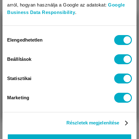
arról, hogyan használja a Google az adatokat:
Google
Business Data Responsibility
.
BEZÁR
Miben segíthetünk?
Hozzájárulás
Mellszívók
Szoptatós melltartók
Elengedhetetlen
kiválasztása
Úgy látjuk, most jársz nálunk először!
Beállítások
Statisztikai
Marketing
VÁRANDÓS
SZÜLŐ VAGYOK
AJÁNDÉKOT
VAGYOK
KERESEK
Melltartóbetétek
Mellnyugtató párnák
Részletek megjelenítése