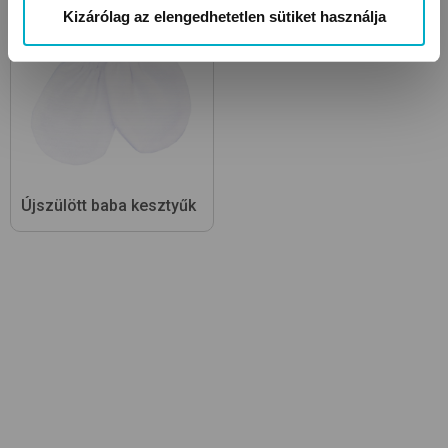
Kizárólag az elengedhetetlen sütiket használja
Újszülött baba kesztyűk