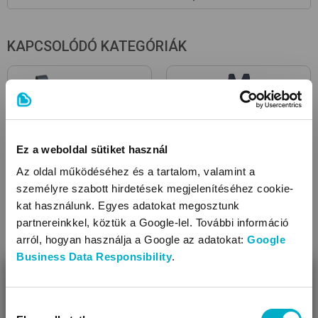
Újrahasznosított anyagból
Organikus pamut
KAPCSOLÓDÓ KATEGÓRIÁK
Ez a weboldal sütiket használ
Az oldal működéséhez és a tartalom, valamint a
személyre szabott hirdetések megjelenítéséhez cookie-
kat használunk. Egyes adatokat megosztunk
Csizmák
Gyerek sínadrágok
partnereinkkel, köztük a Google-lel. További információ
arról, hogyan használja a Google az adatokat:
Google
Business Data Responsibility
.
BEZÁR
Miben segíthetünk?
Hozzájárulás