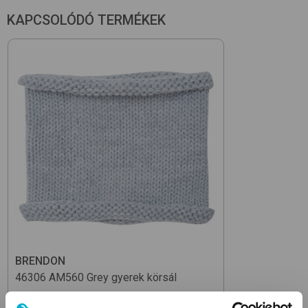
KAPCSOLÓDÓ TERMÉKEK
BRENDON
46306
AM560 Grey
gyerek körsál
3 690
Ft