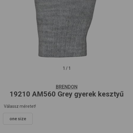
1
/
1
BRENDON
19210
AM560 Grey
gyerek kesztyű
Válassz méretet!
one size