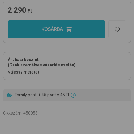
2 290
Ft
KOSÁRBA
Áruházi készlet:
(Csak személyes vásárlás esetén)
Válassz méretet
Family pont: + 45 pont = 45 Ft
Cikkszám
:
450058