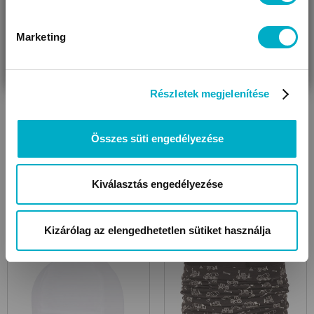
Csizmák
Gyerek sínadrágok
Marketing
VÁRANDÓS
SZÜLŐ VAGYOK
AJÁNDÉKOT
VAGYOK
KERESEK
Részletek megjelenítése
Összes süti engedélyezése
Kiválasztás engedélyezése
Kabátok
Overálok, bundazsákok
Kizárólag az elengedhetetlen sütiket használja