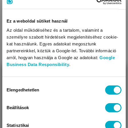
Ez a weboldal sütiket használ
Az oldal működéséhez és a tartalom, valamint a
Méret:
one size
személyre szabott hirdetések megjelenítéséhez cookie-
Még 2 színben
kat használunk. Egyes adatokat megosztunk
partnereinkkel, köztük a Google-lel. További információ
arról, hogyan használja a Google az adatokat:
Google
Business Data Responsibility
.
KAPCSOLÓDÓ KATEGÓRIÁK
BEZÁR
Miben segíthetünk?
Hozzájárulás
Elengedhetetlen
kiválasztása
Úgy látjuk, most jársz nálunk először!
Beállítások
Statisztikai