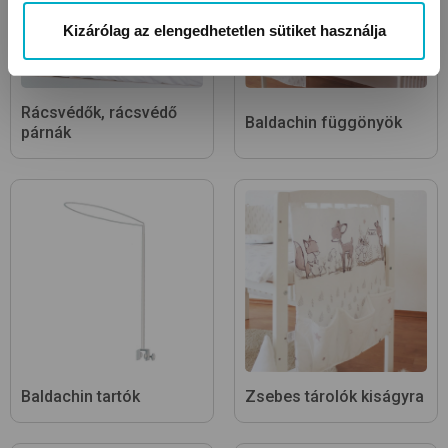
Kizárólag az elengedhetetlen sütiket használja
Rácsvédők, rácsvédő
Baldachin függönyök
párnák
Baldachin tartók
Zsebes tárolók kiságyra