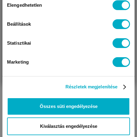
Elengedhetetlen
kiválasztása
Úgy látjuk, most jársz nálunk először!
KAPCSOLÓDÓ KATEGÓRIÁK
Beállítások
Statisztikai
Marketing
VÁRANDÓS
SZÜLŐ VAGYOK
AJÁNDÉKOT
VAGYOK
KERESEK
Babatakarók, gyerek
Részletek megjelenítése
Ágyneműhuzatok
takarók, babaplédek
Összes süti engedélyezése
Kiválasztás engedélyezése