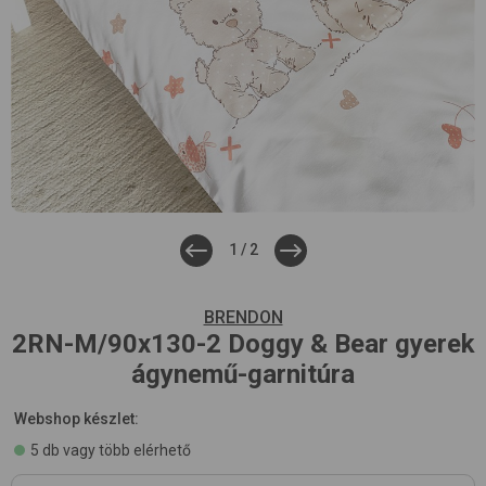
1
/
2
BRENDON
2RN-M/90x130-2
Doggy & Bear
gyerek
ágynemű-garnitúra
Webshop készlet:
5 db vagy több elérhető