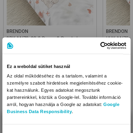
BRENDON
BRENDON
2RK-M/70x90-2
Doggy & Bear
baba
HUK-M/70x9
ágynemű-garnitúra
ágyneműhuz
11 490 Ft
8 990 Ft
9 090
7 190
Ft
Ft
Ez a weboldal sütiket használ
Az oldal működéséhez és a tartalom, valamint a
személyre szabott hirdetések megjelenítéséhez cookie-
kat használunk. Egyes adatokat megosztunk
partnereinkkel, köztük a Google-lel. További információ
Még 6 színben
Még 6 szí
arról, hogyan használja a Google az adatokat:
Google
Készletkisöprés!
Készletkis
Business Data Responsibility
.
Megtakarítás: 2 400 Ft
Megtakarít
BEZÁR
Miben segíthetünk?
Hozzájárulás