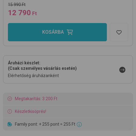
15 990 Ft
12 790
Ft
KOSÁRBA
Áruházi készlet:
(Csak személyes vásárlás esetén)
Elérhetőség áruházanként
Megtakarítás: 3 200 Ft
Készletkisöprés!
Family pont: + 255 pont = 255 Ft