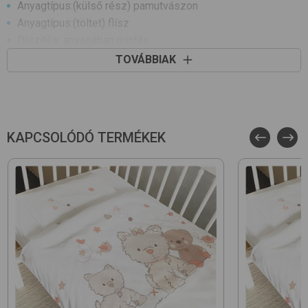
Anyagtípus:(külső rész) pamutvászon
Anyagtípus:(töltet) flísz
Díszítés: anyagában mintás
Óvodába is ajánlott
TOVÁBBIAK
paplan
Méret (cm): 90x130
KAPCSOLÓDÓ TERMÉKEK
párna
Méret (cm): 36x48
A párna színe, vagy mintája a képtől eltérő lehet