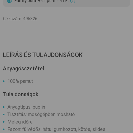
Family pont: + 41 pont = 41 Ft
Cikkszám
:
495326
LEÍRÁS ÉS TULAJDONSÁGOK
Anyagösszetétel
100% pamut
Tulajdonságok
Anyagtípus: puplin
Tisztítás: mosógépben mosható
Meleg időre
Fazon: fülvédős, hátul gumirozott, kötős, sildes