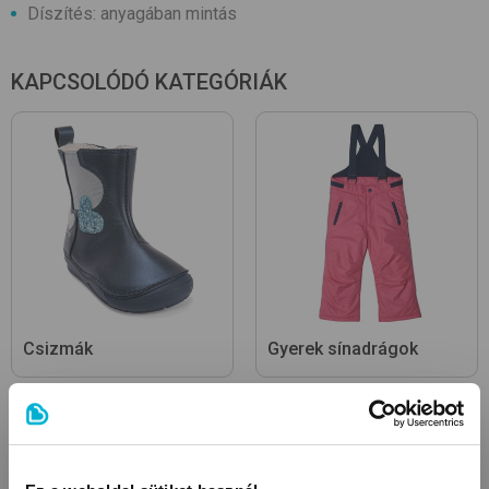
Díszítés: anyagában mintás
KAPCSOLÓDÓ KATEGÓRIÁK
Csizmák
Gyerek sínadrágok