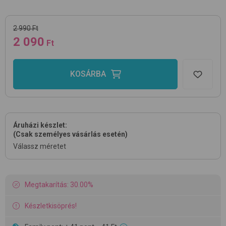
2 990 Ft
2 090
Ft
KOSÁRBA
Áruházi készlet:
(Csak személyes vásárlás esetén)
Válassz méretet
Megtakarítás: 30.00%
Készletkisöprés!