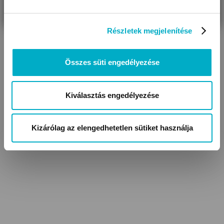
VAGYOK
KERESEK
Részletek megjelenítése
Összes süti engedélyezése
Kiválasztás engedélyezése
UV szűrős sapkák,
kalapok
Kizárólag az elengedhetetlen sütiket használja