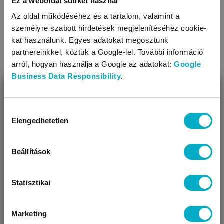
Ez a weboldal sütiket használ
Az oldal működéséhez és a tartalom, valamint a
személyre szabott hirdetések megjelenítéséhez cookie-
kat használunk. Egyes adatokat megosztunk
partnereinkkel, köztük a Google-lel. További információ
arról, hogyan használja a Google az adatokat:
Google
Kabátok
Overálok, bundazsákok
Business Data Responsibility
.
BEZÁR
Miben segíthetünk?
Hozzájárulás
Elengedhetetlen
kiválasztása
Úgy látjuk, most jársz nálunk először!
Beállítások
Statisztikai
Sálak
Kesztyűk
Marketing
VÁRANDÓS
SZÜLŐ VAGYOK
AJÁNDÉKOT