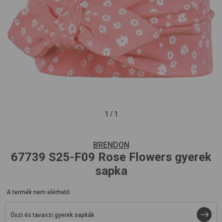
1
/
1
BRENDON
67739
S25-F09 Rose Flowers
gyerek
sapka
A termék nem elérhető
Őszi és tavaszi gyerek sapkák