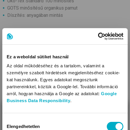
Öko-Tex Standard 100 minősítés
GOTS minősítésű organikus pamut
Díszítés: anyagában mintás
KAPCSOLÓDÓ KATEGÓRIÁK
Ez a weboldal sütiket használ
Az oldal működéséhez és a tartalom, valamint a
személyre szabott hirdetések megjelenítéséhez cookie-
kat használunk. Egyes adatokat megosztunk
partnereinkkel, köztük a Google-lel. További információ
arról, hogyan használja a Google az adatokat:
Google
Business Data Responsibility
.
Átmeneti kabátok
Sálak
BEZÁR
Miben segíthetünk?
Hozzájárulás
Elengedhetetlen
kiválasztása
Úgy látjuk, most jársz nálunk először!