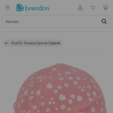
Őszi És Tavaszi Gyerek Sapkák