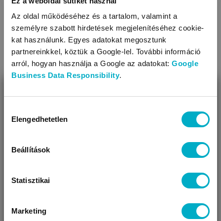
Ez a weboldal sütiket használ
Az oldal működéséhez és a tartalom, valamint a
személyre szabott hirdetések megjelenítéséhez cookie-
kat használunk. Egyes adatokat megosztunk
partnereinkkel, köztük a Google-lel. További információ
arról, hogyan használja a Google az adatokat:
Google
Kabátok
Overálok, bundazsákok
Business Data Responsibility
.
BEZÁR
Miben segíthetünk?
Hozzájárulás
Elengedhetetlen
kiválasztása
Úgy látjuk, most jársz nálunk először!
Beállítások
Statisztikai
Sálak
Kesztyűk
Marketing
VÁRANDÓS
SZÜLŐ VAGYOK
AJÁNDÉKOT