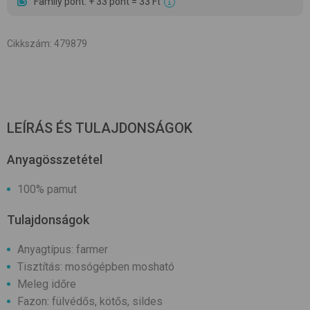
Family pont: + 33 pont = 33 Ft
Cikkszám
:
479879
LEÍRÁS ÉS TULAJDONSÁGOK
Anyagösszetétel
100% pamut
Tulajdonságok
Anyagtípus: farmer
Tisztítás: mosógépben mosható
Meleg időre
Fazon: fülvédős, kötős, sildes