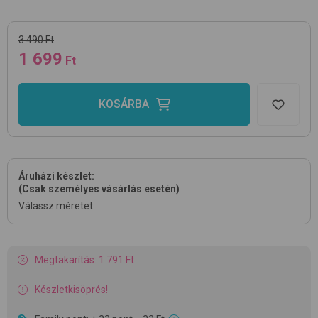
3 490 Ft
1 699
Ft
KOSÁRBA
Áruházi készlet:
(Csak személyes vásárlás esetén)
Válassz méretet
Megtakarítás: 1 791 Ft
Készletkisöprés!