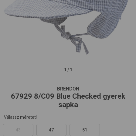
1
/
1
BRENDON
67929
8/C09 Blue Checked
gyerek
sapka
Válassz méretet!
43
47
51