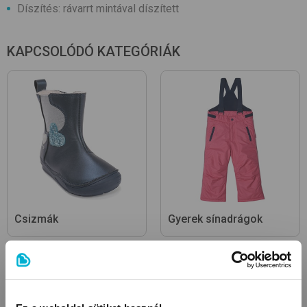
Díszítés: rávarrt mintával díszített
KAPCSOLÓDÓ KATEGÓRIÁK
Csizmák
Gyerek sínadrágok