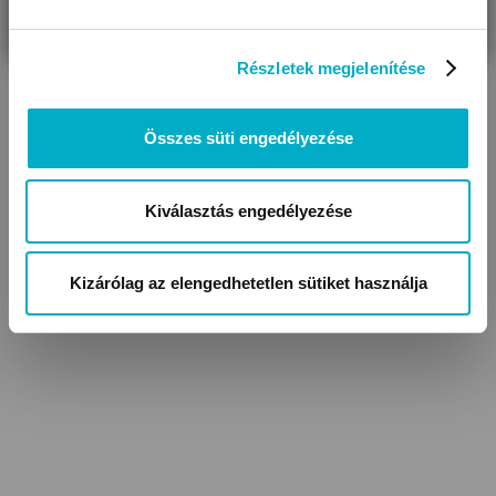
VAGYOK
KERESEK
Részletek megjelenítése
Összes süti engedélyezése
Kiválasztás engedélyezése
UV szűrős sapkák,
kalapok
Kizárólag az elengedhetetlen sütiket használja