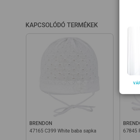
KAPCSOLÓDÓ TERMÉKEK
VÁ
BRENDON
BREND
47165
C399 White
baba sapka
67845