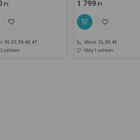
0
1 799
Ft
Ft
t:
35
,
37
,
39
,
43
,
47
Méret:
35
,
39
,
43
2 színben
Még 1 színben