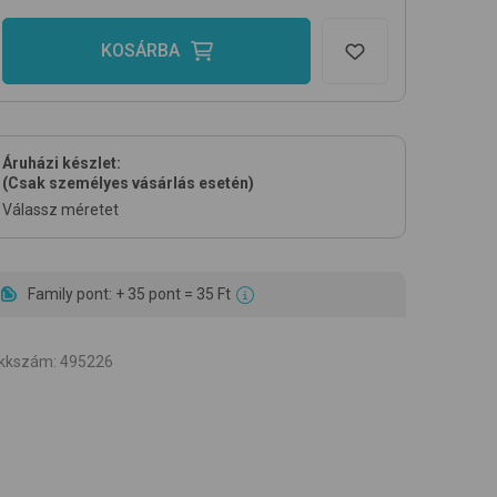
KOSÁRBA
Áruházi készlet:
(Csak személyes vásárlás esetén)
Válassz méretet
Family pont: + 35 pont = 35 Ft
ikkszám
:
495226