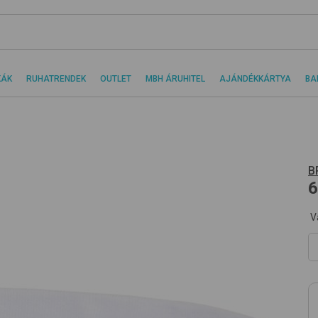
KÁK
RUHATRENDEK
OUTLET
MBH ÁRUHITEL
AJÁNDÉKKÁRTYA
BA
B
6
V