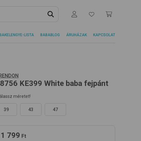
BAKELENGYE-LISTA
BABABLOG
ÁRUHÁZAK
KAPCSOLAT
RENDON
8756
KE399 White
baba fejpánt
álassz méretet!
39
43
47
1 799
Ft