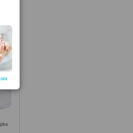
ESEK
apka