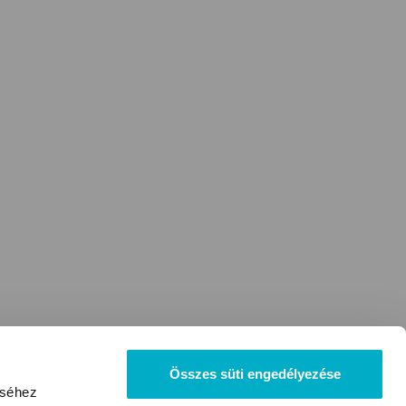
Összes süti engedélyezése
éséhez