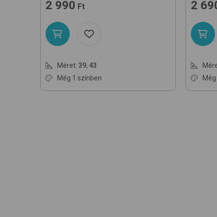
2 990
2 69
Ft
Méret:
39
,
43
Mére
Még 1 színben
Még 