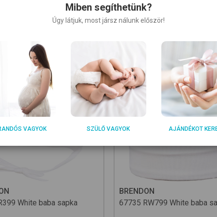
Miben segíthetünk?
Úgy látjuk, most jársz nálunk először!
RANDÓS VAGYOK
SZÜLŐ VAGYOK
AJÁNDÉKOT KER
ON
BRENDON
R399 White
baba sapka
67735
RW799 White
baba s