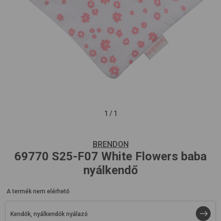
1
/
1
BRENDON
69770
S25-F07 White Flowers
baba
nyálkendő
A termék nem elérhető
Kendők, nyálkendők nyálazó