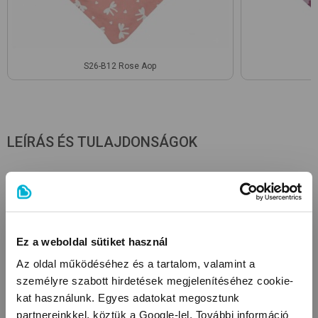
S26-B12 Rose Aop
LEÍRÁS ÉS TULAJDONSÁGOK
Anyagösszetétel
hátoldal: 95% organikus pamut , 5% elasztán külső rész:
95% organikus pamut , 5% elasztán
Ez a weboldal sütiket használ
Tulajdonságok
Az oldal működéséhez és a tartalom, valamint a
személyre szabott hirdetések megjelenítéséhez cookie-
Anyagtípus: organikus pamut
kat használunk. Egyes adatokat megosztunk
Organikus pamut
partnereinkkel, köztük a Google-lel. További információ