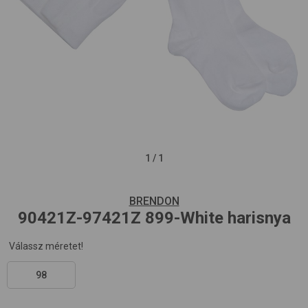
1
/
1
BRENDON
90421Z-97421Z
899-White
harisnya
Válassz méretet!
98