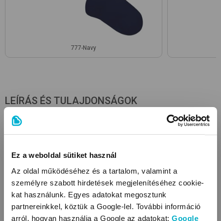
777-Navy
LEÍRÁS ÉS TULAJDONSÁGOK
Anyagösszetétel
98% organikus pamut , 2% elasztán
Ez a weboldal sütiket használ
Az oldal működéséhez és a tartalom, valamint a
Tulajdonságok
személyre szabott hirdetések megjelenítéséhez cookie-
Anyagtípus: pamut
kat használunk. Egyes adatokat megosztunk
partnereinkkel, köztük a Google-lel. További információ
Tisztítás: mosógépben mosható
arról, hogyan használja a Google az adatokat:
Google
Öko-Tex Standard 100 minősítés