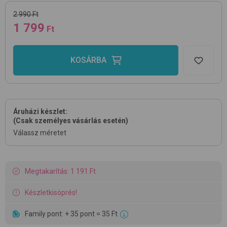
2 990 Ft
1 799
Ft
KOSÁRBA
Áruházi készlet:
(Csak személyes vásárlás esetén)
Válassz méretet
Megtakarítás: 1 191 Ft
Készletkisöprés!
Family pont: + 35 pont = 35 Ft