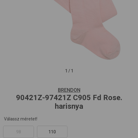
1
/
1
BRENDON
90421Z-97421Z
C905 Fd Rose.
harisnya
Válassz méretet!
98
110