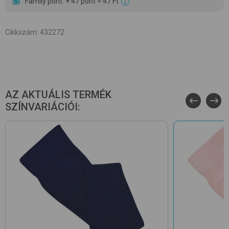
Family pont: + 47 pont = 47 Ft
Cikkszám
:
432272
AZ AKTUÁLIS TERMÉK
SZÍNVARIÁCIÓI: