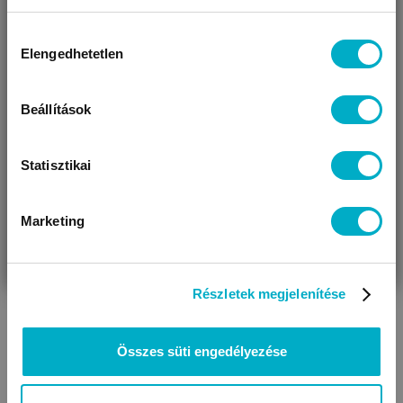
Miben segíthetünk?
Hozzájárulás
Elengedhetetlen
kiválasztása
Úgy látjuk, most jársz nálunk először!
Beállítások
BRENDON
Blanca
Horses Taupe Mel
kislány ruha
Statisztikai
6 690 Ft
3 990
Ft
Marketing
VÁRANDÓS
SZÜLŐ VAGYOK
AJÁNDÉKOT
VAGYOK
KERESEK
Részletek megjelenítése
Méret:
86
Még 9 színben
Összes süti engedélyezése
Készletkisöprés!
Megtakarítás: 2 700 Ft