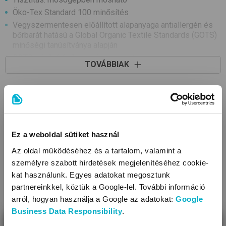
Öko-Tex Standard 100 minősítés
Vegyszermentesen előállított alapanyaga antiallergén és
bőrbarát hatású a Global Organic Textile Standards (GOTS)
minőségi tanúsítványa alapján
GOTS minősítésű organikus pamut
TOVÁBBIAK
Fazon: lábfejes
KAPCSOLÓDÓ TERMÉKEK
Ez a weboldal sütiket használ
Az oldal működéséhez és a tartalom, valamint a
személyre szabott hirdetések megjelenítéséhez cookie-
kat használunk. Egyes adatokat megosztunk
partnereinkkel, köztük a Google-lel. További információ
arról, hogyan használja a Google az adatokat:
Google
Business Data Responsibility
.
BEZÁR