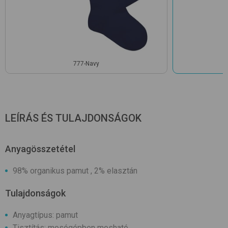
777-Navy
LEÍRÁS ÉS TULAJDONSÁGOK
Anyagösszetétel
98% organikus pamut , 2% elasztán
Tulajdonságok
Anyagtípus: pamut
Tisztítás: mosógépben mosható