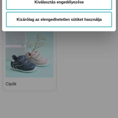
Kiválasztás engedélyezése
KAPCSOLÓDÓ KATEGÓRIÁK
Kizárólag az elengedhetetlen sütiket használja
Cipők