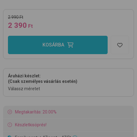
2 990 Ft
2 390
Ft
KOSÁRBA
Áruházi készlet:
(Csak személyes vásárlás esetén)
Válassz méretet
Megtakarítás: 20.00%
Készletkisöprés!