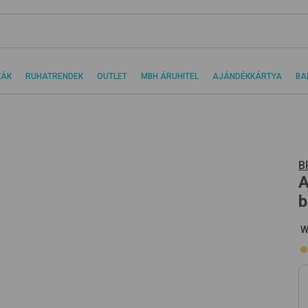
KÁK
RUHATRENDEK
OUTLET
MBH ÁRUHITEL
AJÁNDÉKKÁRTYA
BA
B
A
b
W