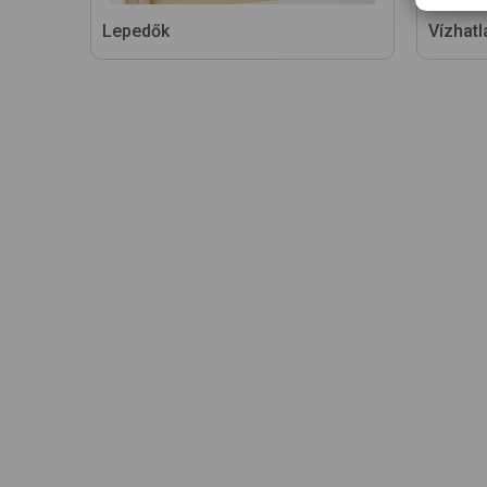
Lepedők
Vízhatl