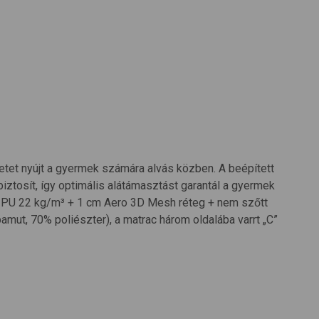
tet nyújt a gyermek számára alvás közben. A beépített
biztosít, így optimális alátámasztást garantál a gyermek
) PU 22 kg/m³ + 1 cm Aero 3D Mesh réteg + nem szőtt
 pamut, 70% poliészter), a matrac három oldalába varrt „C”