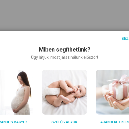
BEZ
Miben segíthetünk?
Úgy látjuk, most jársz nálunk először!
RANDÓS VAGYOK
SZÜLŐ VAGYOK
AJÁNDÉKOT KER