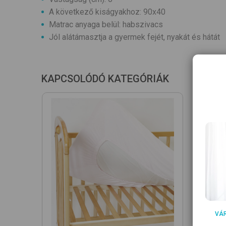
A következő kiságyakhoz: 90x40
Matrac anyaga belül: habszivacs
Jól alátámasztja a gyermek fejét, nyakát és hátát
KAPCSOLÓDÓ KATEGÓRIÁK
VÁ