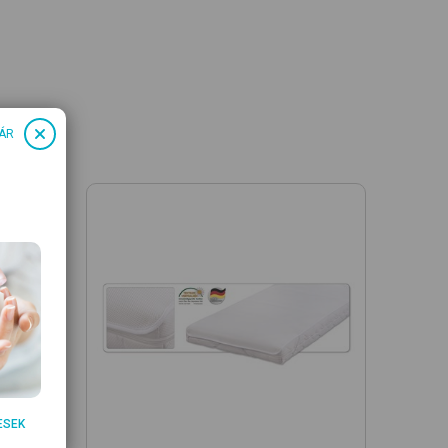
ÁR
ESEK