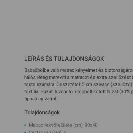
LEÍRÁS ÉS TULAJDONSÁGOK
Babaöbölbe való matrac kényelmet és biztonságérze
hálós réteg merevíti a matracot és extra szellőzést 
teste számára. Összetétel: 5 cm szivacs (szellőző
textília. Huzat: levehető, steppelt kötött huzat (30%
típusú cipzárral.
Tulajdonságok
Matrac fekvőfelülete (cm): 90x40
Vastagság (cm): 6