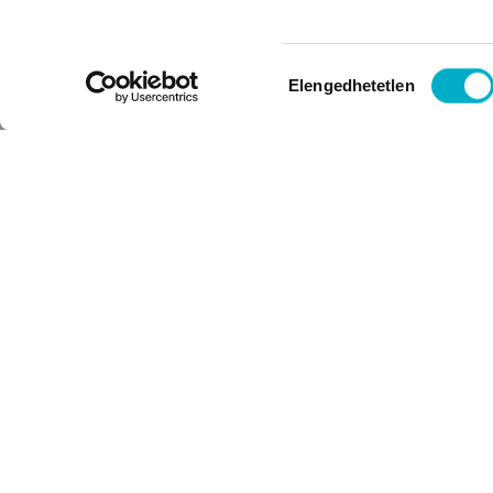
Hozzájárulás
Elengedhetetlen
kiválasztása
FELIRATKOZÁS HÍRLEVÉLRE
E-mail: