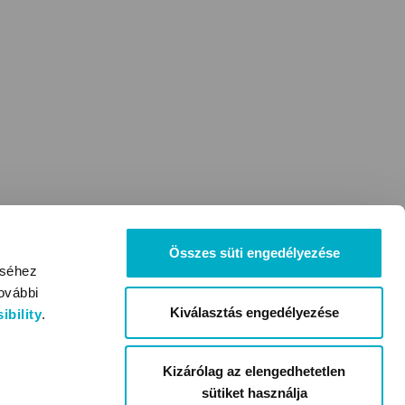
Összes süti engedélyezése
éséhez
ovábbi
Kiválasztás engedélyezése
bility
.
Kizárólag az elengedhetetlen
sütiket használja