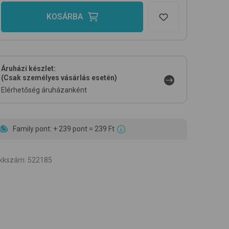
KOSÁRBA
Áruházi készlet:
(Csak személyes vásárlás esetén)
Elérhetőség áruházanként
Family pont: + 239 pont = 239 Ft
ikkszám
:
522185