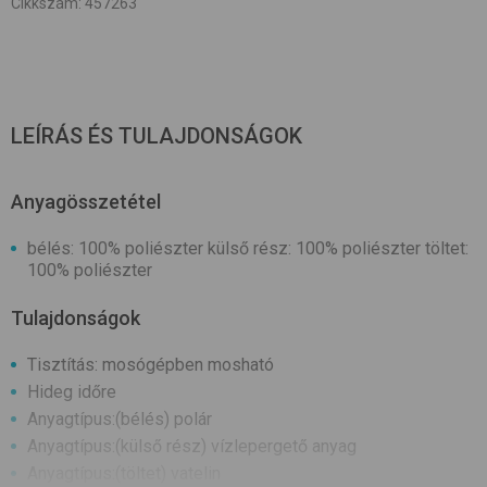
Cikkszám
:
457263
LEÍRÁS ÉS TULAJDONSÁGOK
Anyagösszetétel
bélés: 100% poliészter külső rész: 100% poliészter töltet:
100% poliészter
Tulajdonságok
Tisztítás: mosógépben mosható
Hideg időre
Anyagtípus:(bélés) polár
Anyagtípus:(külső rész) vízlepergető anyag
Anyagtípus:(töltet) vatelin