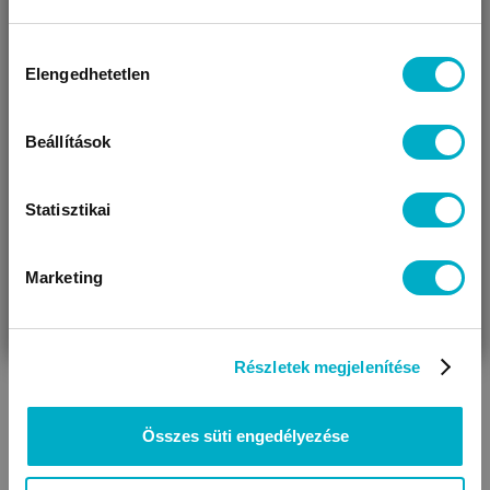
BEZÁR
Miben segíthetünk?
Hozzájárulás
Elengedhetetlen
kiválasztása
Úgy látjuk, most jársz nálunk először!
Beállítások
Statisztikai
Marketing
VÁRANDÓS
SZÜLŐ VAGYOK
AJÁNDÉKOT
VAGYOK
KERESEK
Részletek megjelenítése
Összes süti engedélyezése