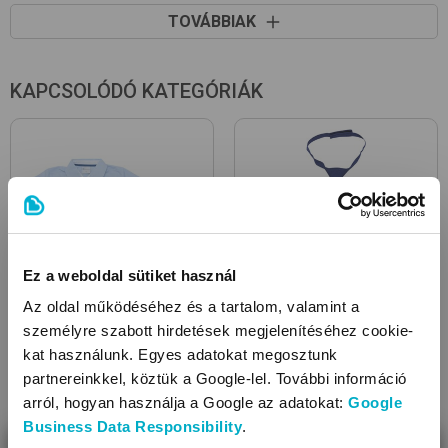
Fazon: cipzárral záródó, kapucnis
TOVÁBBIAK
KAPCSOLÓDÓ KATEGÓRIÁK
Ez a weboldal sütiket használ
Az oldal működéséhez és a tartalom, valamint a
személyre szabott hirdetések megjelenítéséhez cookie-
Gyerek ingek
Gyerek nyakkendők
kat használunk. Egyes adatokat megosztunk
partnereinkkel, köztük a Google-lel. További információ
arról, hogyan használja a Google az adatokat:
Google
Business Data Responsibility
.