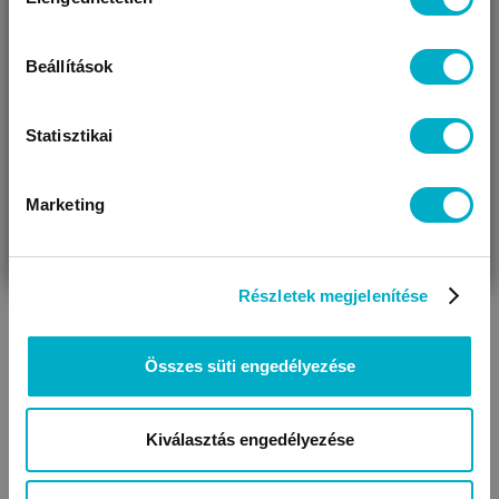
kiválasztása
Úgy látjuk, most jársz nálunk először!
Beállítások
Statisztikai
Marketing
VÁRANDÓS
SZÜLŐ VAGYOK
AJÁNDÉKOT
Baba párnák
VAGYOK
KERESEK
Részletek megjelenítése
Összes süti engedélyezése
Kiválasztás engedélyezése