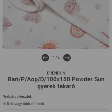
1
/
2
BRENDON
Bari/P/Aop/D/100x150
Powder Sun
gyerek takaró
Webshop készlet:
5 db vagy több elérhető