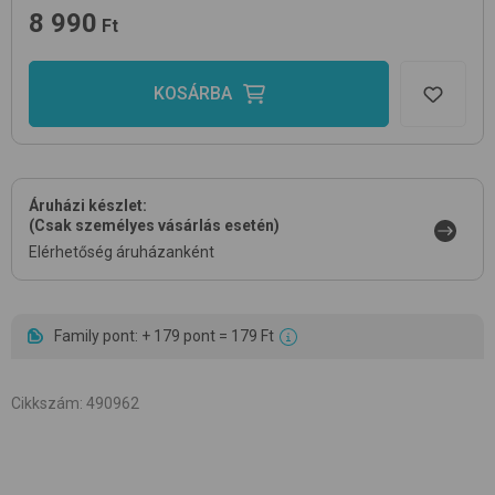
8 990
Ft
KOSÁRBA
Áruházi készlet:
(Csak személyes vásárlás esetén)
Elérhetőség áruházanként
Family pont: + 179 pont = 179 Ft
Cikkszám
:
490962