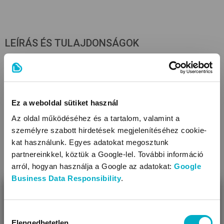
LEÍRÁS ÉS TULAJDONSÁGOK
Anyagösszetétel
100% pamut
Ez a weboldal sütiket használ
Tulajdonságok
Az oldal működéséhez és a tartalom, valamint a
Anyagtípus: pamut
személyre szabott hirdetések megjelenítéséhez cookie-
kat használunk. Egyes adatokat megosztunk
Méret (cm): 100x150
partnereinkkel, köztük a Google-lel. További információ
Tisztítás: mosógépben mosható
arról, hogyan használja a Google az adatokat:
Google
Díszítés: anyagában mintás
Business Data Responsibility
.
BEZÁR
KAPCSOLÓDÓ KATEGÓRIÁK
Miben segíthetünk?
Hozzájárulás
Elengedhetetlen