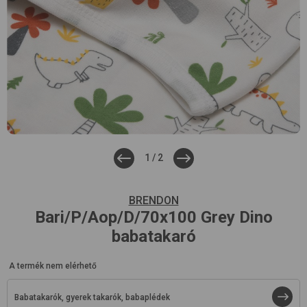
1
/
2
BRENDON
Bari/P/Aop/D/70x100
Grey Dino
babatakaró
A termék nem elérhető
Babatakarók, gyerek takarók, babaplédek