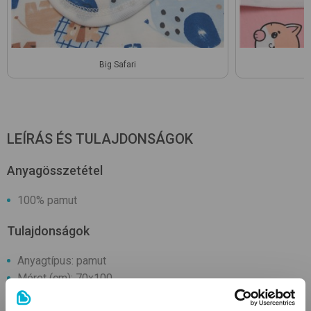
Big Safari
LEÍRÁS ÉS TULAJDONSÁGOK
Anyagösszetétel
100% pamut
Tulajdonságok
Anyagtípus: pamut
Méret (cm): 70x100
Tisztítás: mosógépben mosható