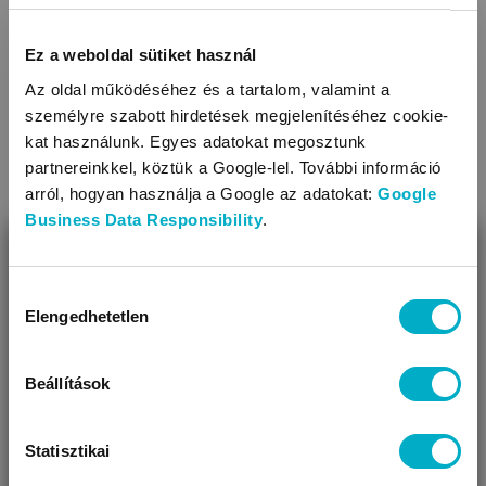
Fazon: dupla
Díszítés: anyagában mintás
Ez a weboldal sütiket használ
Az oldal működéséhez és a tartalom, valamint a
KAPCSOLÓDÓ KATEGÓRIÁK
személyre szabott hirdetések megjelenítéséhez cookie-
kat használunk. Egyes adatokat megosztunk
partnereinkkel, köztük a Google-lel. További információ
arról, hogyan használja a Google az adatokat:
Google
Business Data Responsibility
.
BEZÁR
Miben segíthetünk?
Hozzájárulás
Elengedhetetlen
kiválasztása
Úgy látjuk, most jársz nálunk először!
Baba párnák
Beállítások
Statisztikai