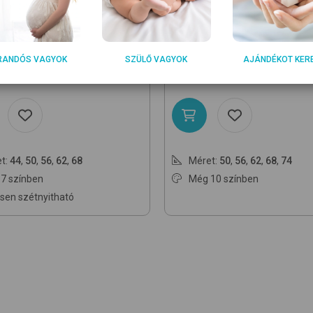
ON
BRENDON
dorf HU/Aop
Safari Off White
Rostock
Safari Off White
ba
ressz
nadrág
RANDÓS VAGYOK
SZÜLŐ VAGYOK
AJÁNDÉKOT KER
0
2 390
Ft
Ft
t:
44
,
50
,
56
,
62
,
68
Méret:
50
,
56
,
62
,
68
,
74
7 színben
Még 10 színben
esen szétnyitható