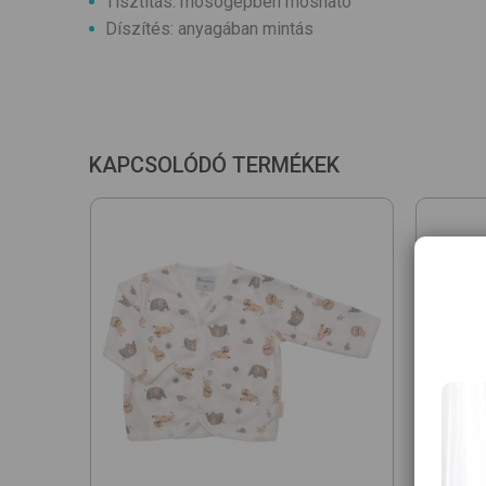
Tisztítás: mosógépben mosható
Díszítés: anyagában mintás
KAPCSOLÓDÓ TERMÉKEK