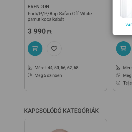
BRENDON
BREND
Forli/P/P/Aop
Safari Off White
Düssel
pamut kocsikabát
kombid
VÁ
3 990
2 99
Ft
Méret:
44
,
50
,
56
,
62
,
68
Mére
Még 5 színben
Még 
Telj
KAPCSOLÓDÓ KATEGÓRIÁK