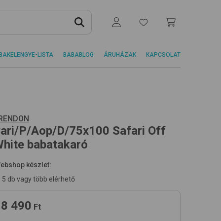
BAKELENGYE-LISTA
BABABLOG
ÁRUHÁZAK
KAPCSOLAT
RENDON
ari/P/Aop/D/75x100
Safari Off
hite
babatakaró
ebshop készlet:
5 db vagy több elérhető
8 490
Ft