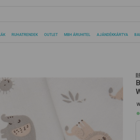
KÁK
RUHATRENDEK
OUTLET
MBH ÁRUHITEL
AJÁNDÉKKÁRTYA
BA
B
B
W
W