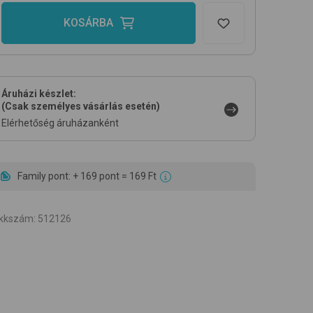
KOSÁRBA
Áruházi készlet:
(Csak személyes vásárlás esetén)
Elérhetőség áruházanként
Family pont: + 169 pont = 169 Ft
ikkszám
:
512126