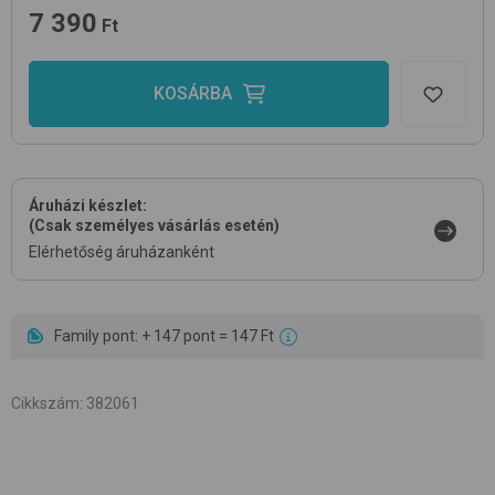
7 390
Ft
KOSÁRBA
Áruházi készlet:
(Csak személyes vásárlás esetén)
Elérhetőség áruházanként
Family pont: + 147 pont = 147 Ft
Cikkszám
:
382061