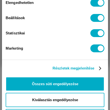
Elengedhetetlen
kiválasztása
Úgy látjuk, most jársz nálunk először!
Beállítások
Statisztikai
Marketing
VÁRANDÓS
SZÜLŐ VAGYOK
AJÁNDÉKOT
Baba párnák
VAGYOK
KERESEK
Részletek megjelenítése
Összes süti engedélyezése
Kiválasztás engedélyezése