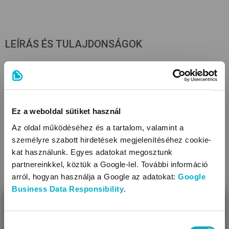
LEÍRÁS ÉS TULAJDONSÁGOK
Anyagösszetétel
100% poliészter
Tulajdonságok
Ez a weboldal sütiket használ
Az oldal működéséhez és a tartalom, valamint a
Méret (cm): 100x150
személyre szabott hirdetések megjelenítéséhez cookie-
Tisztítás: mosógépben mosható
kat használunk. Egyes adatokat megosztunk
Anyagtípus:(hátoldal) wellsoft
partnereinkkel, köztük a Google-lel. További információ
Anyagtípus:(külső rész) wellsoft
arról, hogyan használja a Google az adatokat:
Google
Díszítés: anyagában mintás
Business Data Responsibility
.
BEZÁR
KAPCSOLÓDÓ KATEGÓRIÁK
Miben segíthetünk?
Hozzájárulás