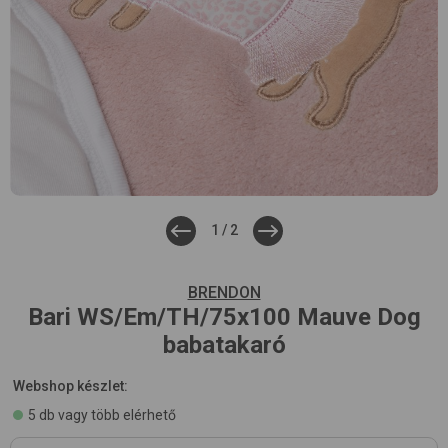
1
/
2
BRENDON
Bari WS/Em/TH/75x100
Mauve Dog
babatakaró
Webshop készlet:
5 db vagy több elérhető