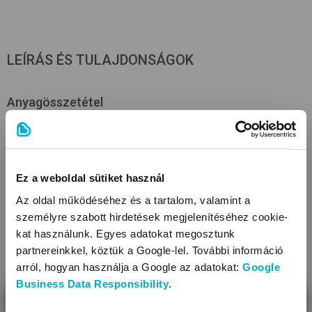
LEÍRÁS ÉS TULAJDONSÁGOK
Anyagösszetétel
hátoldal: 100% pamut külső rész: 100% poliészter töltet:
100% poliészter
Tulajdonságok
Ez a weboldal sütiket használ
Az oldal működéséhez és a tartalom, valamint a
Méret (cm): 75x100
személyre szabott hirdetések megjelenítéséhez cookie-
Tisztítás: mosógépben mosható
kat használunk. Egyes adatokat megosztunk
Anyagtípus:(hátoldal) pamut
partnereinkkel, köztük a Google-lel. További információ
Anyagtípus:(külső rész) wellsoft
arról, hogyan használja a Google az adatokat:
Google
Anyagtípus:(töltet) flísz
Business Data Responsibility
.
Fazon: bélelt, vastag, szegett szélű
TOVÁBBIAK
BEZÁR
Díszítés: hímzett