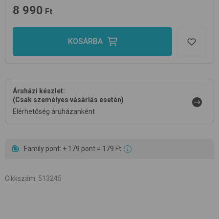
8 990
Ft
KOSÁRBA
Áruházi készlet:
(Csak személyes vásárlás esetén)
Elérhetőség áruházanként
Family pont: + 179 pont = 179 Ft
Cikkszám
:
513245