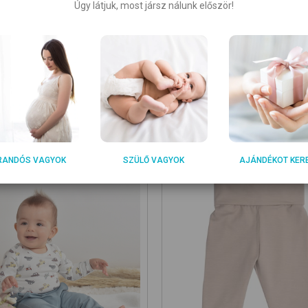
Úgy látjuk, most jársz nálunk először!
atentos
m tartalmaz nikkelt, ezért nem vált ki allergiás reakciót az
RANDÓS VAGYOK
SZÜLŐ VAGYOK
AJÁNDÉKOT KER