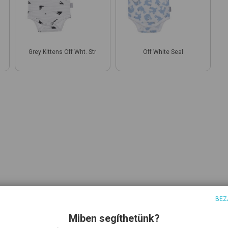
Grey Kittens Off Wht. Str
Off White Seal
BEZ
Miben segíthetünk?