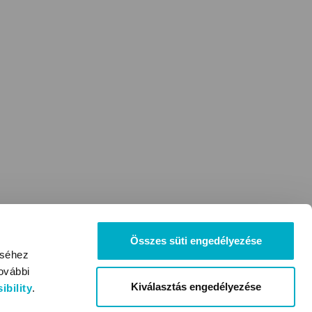
Összes süti engedélyezése
éséhez
ovábbi
Kiválasztás engedélyezése
bility
.