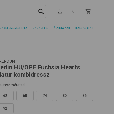
BAKELENGYE-LISTA
BABABLOG
ÁRUHÁZAK
KAPCSOLAT
RENDON
erlin HU/OPE
Fuchsia Hearts
atur
kombidressz
álassz méretet!
62
68
74
80
86
92