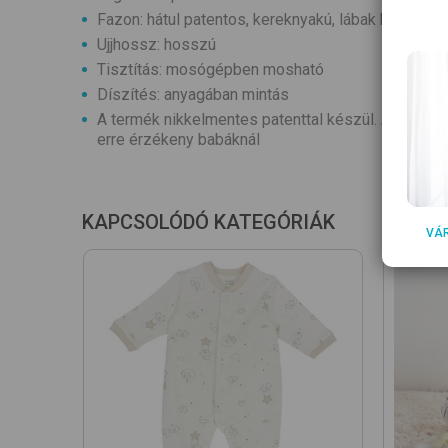
Fazon: hátul patentos, kereknyakú, lábak között p
Ujjhossz: hosszú
Tisztítás: mosógépben mosható
Díszítés: anyagában mintás
A termék nikkelmentes patenttal készül. A patent ne
erre érzékeny babáknál
KAPCSOLÓDÓ KATEGÓRIÁK
VÁ