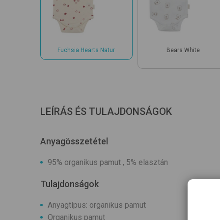
Fuchsia Hearts Natur
Bears White
LEÍRÁS ÉS TULAJDONSÁGOK
Anyagösszetétel
95% organikus pamut , 5% elasztán
Tulajdonságok
Anyagtípus: organikus pamut
Organikus pamut