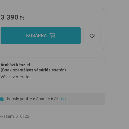
3 390
Ft
KOSÁRBA
Áruházi készlet:
(Csak személyes vásárlás esetén)
Válassz méretet
Family pont: + 67 pont = 67 Ft
ikkszám
:
516122