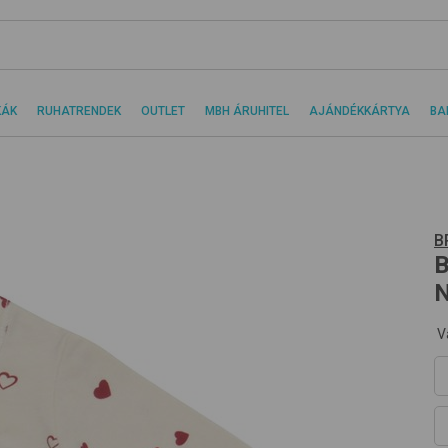
KÁK
RUHATRENDEK
OUTLET
MBH ÁRUHITEL
AJÁNDÉKKÁRTYA
BA
B
B
N
V