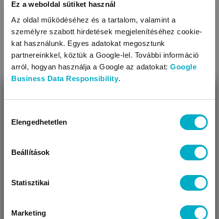
Ez a weboldal sütiket használ
Tisztítás: mosógépben mosható
Az oldal működéséhez és a tartalom, valamint a
Díszítés: anyagában mintás
személyre szabott hirdetések megjelenítéséhez cookie-
A termék nikkelmentes patenttal készül. A patent nem
kat használunk. Egyes adatokat megosztunk
tartalmaz nikkelt, ezért nem vált ki allergiás reakciót az
TOVÁBBIAK
erre érzékeny babáknál
partnereinkkel, köztük a Google-lel. További információ
arról, hogyan használja a Google az adatokat:
Google
Business Data Responsibility
.
KAPCSOLÓDÓ KATEGÓRIÁK
BEZÁR
Miben segíthetünk?
Hozzájárulás
Elengedhetetlen
kiválasztása
Úgy látjuk, most jársz nálunk először!
Beállítások
Statisztikai
Rugdalózók
Baba nadrágok
Marketing
VÁRANDÓS
SZÜLŐ VAGYOK
AJÁNDÉKOT