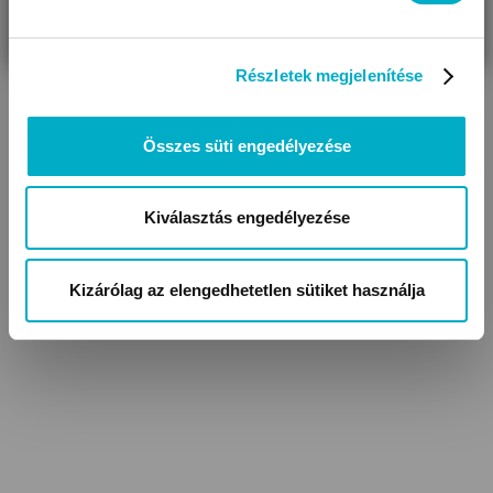
VAGYOK
KERESEK
Részletek megjelenítése
Összes süti engedélyezése
Kiválasztás engedélyezése
Baba kabátok,
Lábfejes baba nadrágok
kocsikabátok
Kizárólag az elengedhetetlen sütiket használja