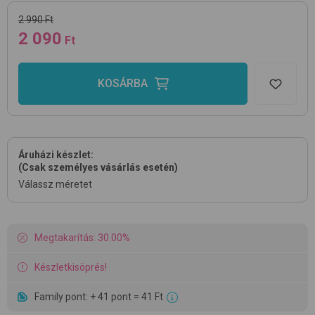
2 990 Ft
2 090
Ft
KOSÁRBA
Áruházi készlet:
(Csak személyes vásárlás esetén)
Válassz méretet
Megtakarítás: 30.00%
Készletkisöprés!
Family pont: + 41 pont = 41 Ft