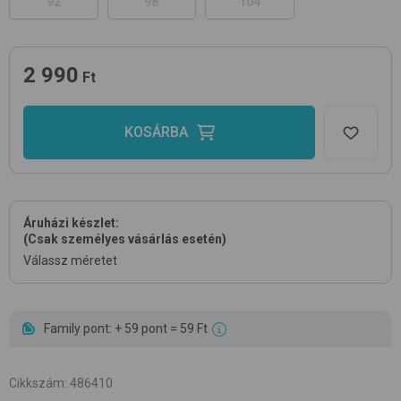
92
98
104
2 990
Ft
KOSÁRBA
Áruházi készlet:
(Csak személyes vásárlás esetén)
Válassz méretet
Family pont: + 59 pont = 59 Ft
Cikkszám
:
486410