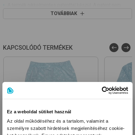
A termék nikkelmentes patenttal készül. A patent nem
tartalmaz nikkelt, ezért nem vált ki allergiás reakciót az
TOVÁBBIAK
erre érzékeny babáknál
KAPCSOLÓDÓ TERMÉKEK
Ez a weboldal sütiket használ
Az oldal működéséhez és a tartalom, valamint a
személyre szabott hirdetések megjelenítéséhez cookie-