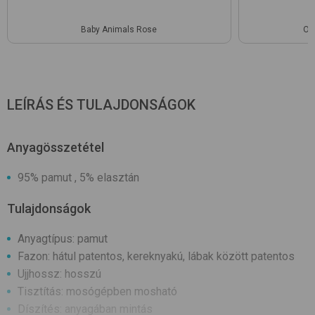
Baby Animals Rose
Of
LEÍRÁS ÉS TULAJDONSÁGOK
Anyagösszetétel
95% pamut , 5% elasztán
Tulajdonságok
Anyagtípus: pamut
Fazon: hátul patentos, kereknyakú, lábak között patentos
Ujjhossz: hosszú
Tisztítás: mosógépben mosható
Díszítés: anyagában mintás