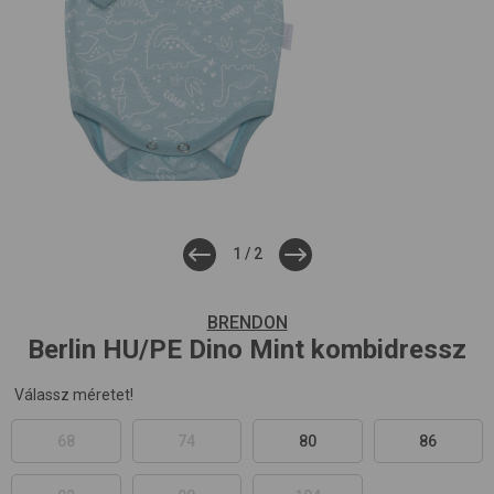
1
/
2
BRENDON
Berlin HU/PE
Dino Mint
kombidressz
Válassz méretet!
68
74
80
86