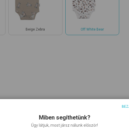
Beige Zebra
Off White Bear
BEZ
Miben segíthetünk?
atentos
Úgy látjuk, most jársz nálunk először!