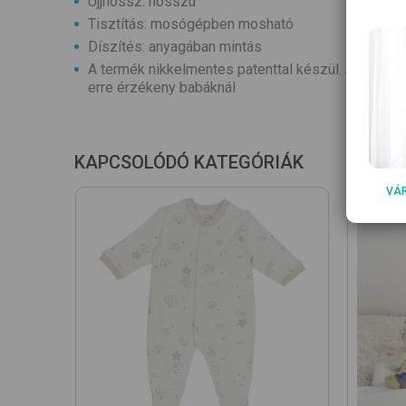
Ujjhossz: hosszú
Tisztítás: mosógépben mosható
Díszítés: anyagában mintás
A termék nikkelmentes patenttal készül. A patent ne
erre érzékeny babáknál
KAPCSOLÓDÓ KATEGÓRIÁK
VÁ