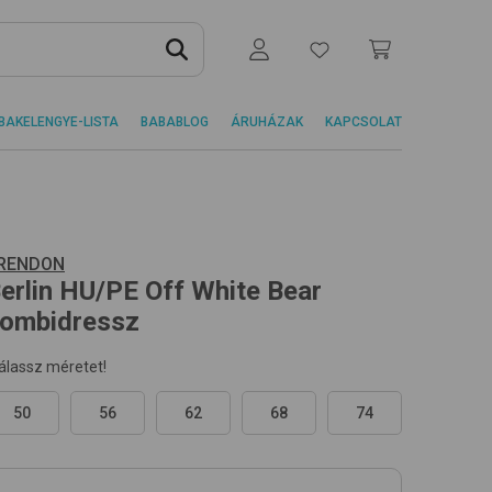
BAKELENGYE-LISTA
BABABLOG
ÁRUHÁZAK
KAPCSOLAT
RENDON
erlin HU/PE
Off White Bear
ombidressz
álassz méretet!
50
56
62
68
74