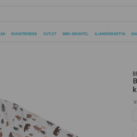
KÁK
RUHATRENDEK
OUTLET
MBH ÁRUHITEL
AJÁNDÉKKÁRTYA
BA
B
B
k
V