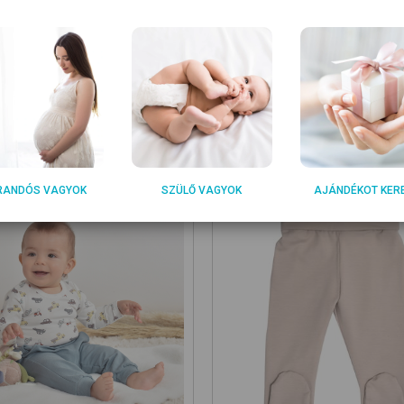
m tartalmaz nikkelt, ezért nem vált ki allergiás reakciót az
RANDÓS VAGYOK
SZÜLŐ VAGYOK
AJÁNDÉKOT KER