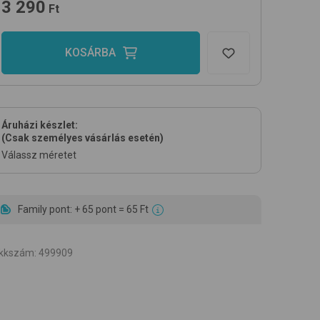
3 290
Ft
KOSÁRBA
Áruházi készlet:
(Csak személyes vásárlás esetén)
Válassz méretet
Family pont: + 65 pont = 65 Ft
ikkszám
:
499909