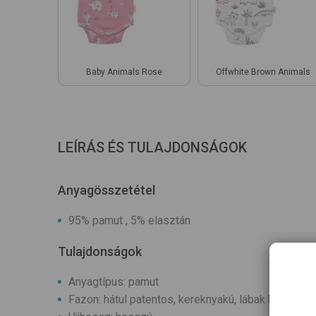
Baby Animals Rose
Offwhite Brown Animals
LEÍRÁS ÉS TULAJDONSÁGOK
Anyagösszetétel
95% pamut , 5% elasztán
Tulajdonságok
Anyagtípus: pamut
Fazon: hátul patentos, kereknyakú, lábak között p