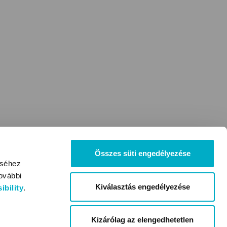
Összes süti engedélyezése
éséhez
ovábbi
Kiválasztás engedélyezése
bility
.
Kizárólag az elengedhetetlen