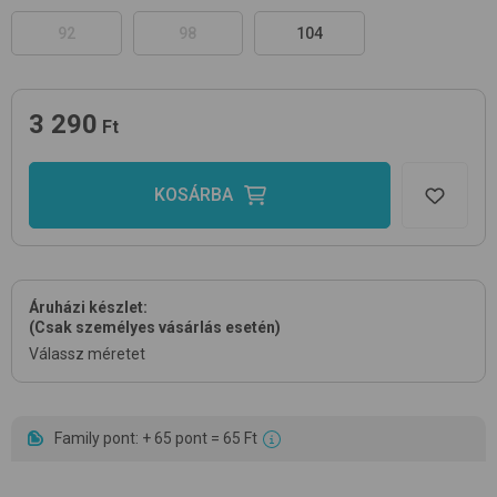
92
98
104
3 290
Ft
KOSÁRBA
Áruházi készlet:
(Csak személyes vásárlás esetén)
Válassz méretet
Family pont: + 65 pont = 65 Ft