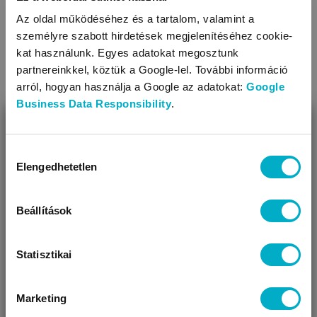
Díszítés: anyagában mintás
Az oldal működéséhez és a tartalom, valamint a
A termék nikkelmentes patenttal készül. A patent nem
személyre szabott hirdetések megjelenítéséhez cookie-
tartalmaz nikkelt, ezért nem vált ki allergiás reakciót az
TOVÁBBIAK
kat használunk. Egyes adatokat megosztunk
erre érzékeny babáknál
partnereinkkel, köztük a Google-lel. További információ
arról, hogyan használja a Google az adatokat:
Google
KAPCSOLÓDÓ KATEGÓRIÁK
Business Data Responsibility
.
BEZÁR
Miben segíthetünk?
Hozzájárulás
Elengedhetetlen
kiválasztása
Úgy látjuk, most jársz nálunk először!
Beállítások
Statisztikai
Rugdalózók
Baba nadrágok
Marketing
VÁRANDÓS
SZÜLŐ VAGYOK
AJÁNDÉKOT
VAGYOK
KERESEK