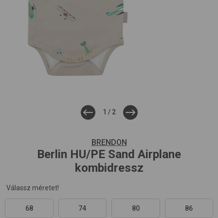
1
/
2
BRENDON
Berlin HU/PE
Sand Airplane
kombidressz
Válassz méretet!
68
74
80
86