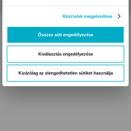
Részletek megjelenítése
Összes süti engedélyezése
Kiválasztás engedélyezése
Baba kabátok,
Lábfejes baba nadrágok
kocsikabátok
Kizárólag az elengedhetetlen sütiket használja