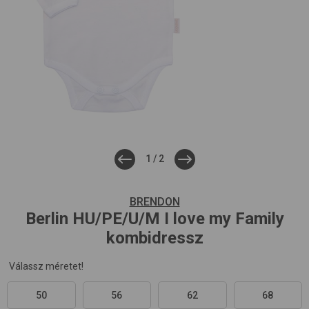
1
/
2
BRENDON
Berlin HU/PE/U/M
I love my Family
kombidressz
Válassz méretet!
50
56
62
68