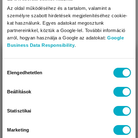
Díszítés: filmnyomással díszített
Az oldal működéséhez és a tartalom, valamint a
A termék nikkelmentes patenttal készül. A patent nem
személyre szabott hirdetések megjelenítéséhez cookie-
tartalmaz nikkelt, ezért nem vált ki allergiás reakciót az
TOVÁBBIAK
kat használunk. Egyes adatokat megosztunk
erre érzékeny babáknál
partnereinkkel, köztük a Google-lel. További információ
arról, hogyan használja a Google az adatokat:
Google
KAPCSOLÓDÓ KATEGÓRIÁK
Business Data Responsibility
.
BEZÁR
Miben segíthetünk?
Hozzájárulás
Elengedhetetlen
kiválasztása
Úgy látjuk, most jársz nálunk először!
Beállítások
Statisztikai
Rugdalózók
Baba nadrágok
Marketing
VÁRANDÓS
SZÜLŐ VAGYOK
AJÁNDÉKOT
VAGYOK
KERESEK