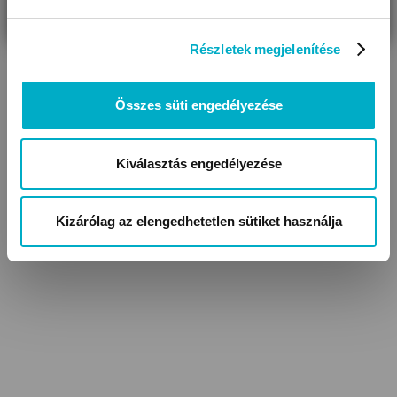
Részletek megjelenítése
Összes süti engedélyezése
Kiválasztás engedélyezése
Baba kabátok,
Lábfejes baba nadrágok
kocsikabátok
Kizárólag az elengedhetetlen sütiket használja