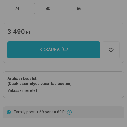
74
80
86
3 490
Ft
KOSÁRBA
Áruházi készlet:
(Csak személyes vásárlás esetén)
Válassz méretet
Family pont: + 69 pont = 69 Ft