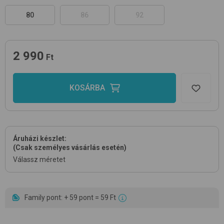
80
86
92
2 990
Ft
KOSÁRBA
Áruházi készlet:
(Csak személyes vásárlás esetén)
Válassz méretet
Family pont: + 59 pont = 59 Ft