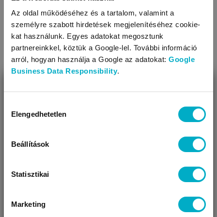
Díszítés: anyagában mintás
Az oldal működéséhez és a tartalom, valamint a
A termék nikkelmentes patenttal készül. A patent nem
személyre szabott hirdetések megjelenítéséhez cookie-
tartalmaz nikkelt, ezért nem vált ki allergiás reakciót az
TOVÁBBIAK
kat használunk. Egyes adatokat megosztunk
erre érzékeny babáknál
partnereinkkel, köztük a Google-lel. További információ
arról, hogyan használja a Google az adatokat:
Google
KAPCSOLÓDÓ KATEGÓRIÁK
Business Data Responsibility
.
BEZÁR
Miben segíthetünk?
Hozzájárulás
Elengedhetetlen
kiválasztása
Úgy látjuk, most jársz nálunk először!
Beállítások
Statisztikai
Rugdalózók
Baba nadrágok
Marketing
VÁRANDÓS
SZÜLŐ VAGYOK
AJÁNDÉKOT
VAGYOK
KERESEK