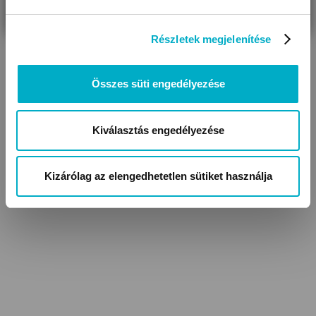
Részletek megjelenítése
Összes süti engedélyezése
Kiválasztás engedélyezése
Baba kabátok,
Lábfejes baba nadrágok
kocsikabátok
Kizárólag az elengedhetetlen sütiket használja