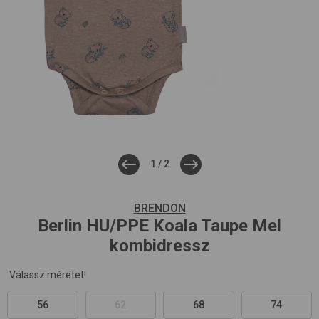
1
/
2
BRENDON
Berlin HU/PPE
Koala Taupe Mel
kombidressz
Válassz méretet!
56
62
68
74