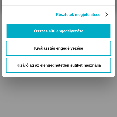
Részletek megjelenítése
Összes süti engedélyezése
Kiválasztás engedélyezése
Baba kabátok,
Lábfejes baba nadrágok
kocsikabátok
Kizárólag az elengedhetetlen sütiket használja