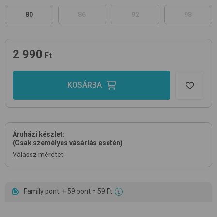
80
86
92
98
2 990
Ft
KOSÁRBA
Áruházi készlet:
(Csak személyes vásárlás esetén)
Válassz méretet
Family pont: + 59 pont = 59 Ft