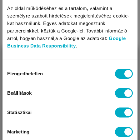
Díszítés: anyagában mintás
Az oldal működéséhez és a tartalom, valamint a
A termék nikkelmentes patenttal készül. A patent nem
személyre szabott hirdetések megjelenítéséhez cookie-
tartalmaz nikkelt, ezért nem vált ki allergiás reakciót az
TOVÁBBIAK
kat használunk. Egyes adatokat megosztunk
erre érzékeny babáknál
partnereinkkel, köztük a Google-lel. További információ
arról, hogyan használja a Google az adatokat:
Google
KAPCSOLÓDÓ KATEGÓRIÁK
Business Data Responsibility
.
BEZÁR
Miben segíthetünk?
Hozzájárulás
Elengedhetetlen
kiválasztása
Úgy látjuk, most jársz nálunk először!
Beállítások
Statisztikai
Rugdalózók
Baba nadrágok
Marketing
VÁRANDÓS
SZÜLŐ VAGYOK
AJÁNDÉKOT
VAGYOK
KERESEK