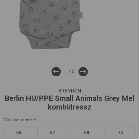
1
/
2
BRENDON
Berlin HU/PPE
Small Animals Grey Mel
kombidressz
Válassz méretet!
56
62
68
74