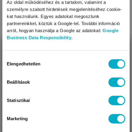
Az oldal működéséhez és a tartalom, valamint a
személyre szabott hirdetések megjelenítéséhez cookie-
LEÍRÁS ÉS TULAJDONSÁGOK
kat használunk. Egyes adatokat megosztunk
partnereinkkel, köztük a Google-lel. További információ
Tulajdonságok
arról, hogyan használja a Google az adatokat:
Google
Business Data Responsibility
.
Anyaga: fa
BEZÁR
Használata egyszerű
Miben segíthetünk?
Egészségre káros anyagokat nem tartalmaz
Hozzájárulás
Elengedhetetlen
Rögzítés módja: ragasztócsíkkal
kiválasztása
Úgy látjuk, most jársz nálunk először!
Magassága (cm): 8
Szélessége (cm): 5,5
Beállítások
Statisztikai
Marketing
VÁRANDÓS
SZÜLŐ VAGYOK
AJÁNDÉKOT
VAGYOK
KERESEK