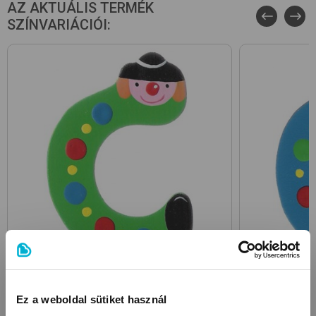
AZ AKTUÁLIS TERMÉK
SZÍNVARIÁCIÓI:
Green
Ez a weboldal sütiket használ