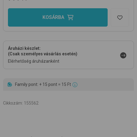
KOSÁRBA
Áruházi készlet:
(Csak személyes vásárlás esetén)
Elérhetőség áruházanként
Family pont: + 15 pont = 15 Ft
Cikkszám
:
155562