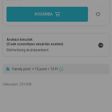
KOSÁRBA
Áruházi készlet:
(Csak személyes vásárlás esetén)
Elérhetőség áruházanként
Family pont: + 15 pont = 15 Ft
Cikkszám
:
231508