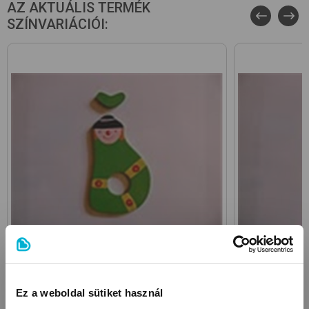
AZ AKTUÁLIS TERMÉK
SZÍNVARIÁCIÓI:
Green
Ez a weboldal sütiket használ