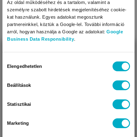
Az oldal működéséhez és a tartalom, valamint a
személyre szabott hirdetések megjelenítéséhez cookie-
LEÍRÁS ÉS TULAJDONSÁGOK
kat használunk. Egyes adatokat megosztunk
partnereinkkel, köztük a Google-lel. További információ
Tulajdonságok
arról, hogyan használja a Google az adatokat:
Google
Business Data Responsibility
.
Anyaga: fa
BEZÁR
Használata egyszerű
Miben segíthetünk?
Egészségre káros anyagokat nem tartalmaz
Hozzájárulás
Elengedhetetlen
Rögzítés módja: ragasztócsíkkal
kiválasztása
Úgy látjuk, most jársz nálunk először!
Magassága (cm): 8
Szélessége (cm): 4,5
Beállítások
Statisztikai
Marketing
VÁRANDÓS
SZÜLŐ VAGYOK
AJÁNDÉKOT
VAGYOK
KERESEK