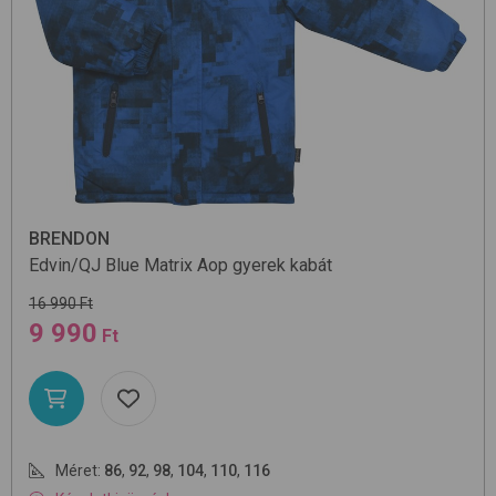
BRENDON
Edvin/QJ
Blue Matrix Aop
gyerek kabát
16 990 Ft
9 990
Ft
Méret:
86
,
92
,
98
,
104
,
110
,
116