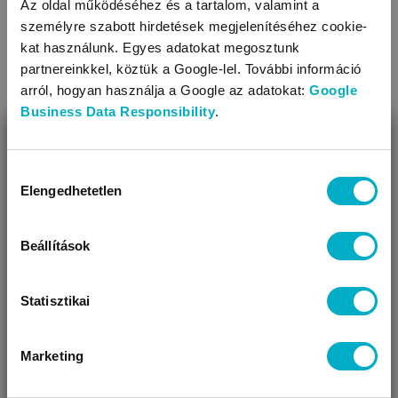
Az oldal működéséhez és a tartalom, valamint a
személyre szabott hirdetések megjelenítéséhez cookie-
BRENDON
kat használunk. Egyes adatokat megosztunk
Villo
Coral Flowers
gyerek kabát
partnereinkkel, köztük a Google-lel. További információ
12 990 Ft
arról, hogyan használja a Google az adatokat:
Google
9 190
Ft
Business Data Responsibility
.
BEZÁR
Miben segíthetünk?
Hozzájárulás
Elengedhetetlen
kiválasztása
Úgy látjuk, most jársz nálunk először!
Méret:
74
,
80
,
86
,
92
Még 1 színben
Beállítások
Készletkisöprés!
Megtakarítás: 3 800 Ft
Statisztikai
Marketing
VÁRANDÓS
SZÜLŐ VAGYOK
AJÁNDÉKOT
VAGYOK
KERESEK