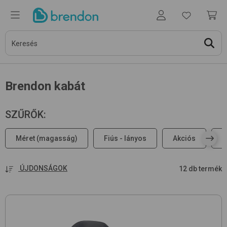
Brendon kabát
SZŰRŐK
:
Méret (magasság)
Fiús - lányos
Akciós
H
ÚJDONSÁGOK
12 db termék