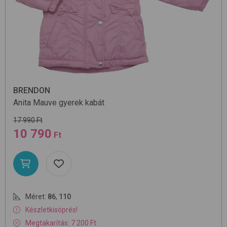
BRENDON
Anita
Mauve
gyerek kabát
17 990 Ft
10 790
Ft
Méret:
86
,
110
Készletkisöprés!
Megtakarítás: 7 200 Ft