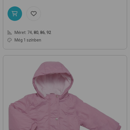
Méret:
74
,
80
,
86
,
92
Még 1 színben