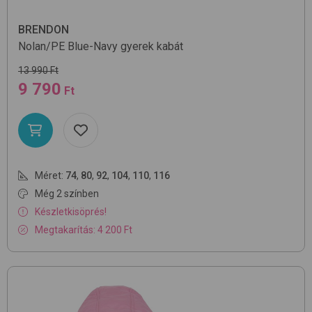
BRENDON
Nolan/PE
Blue-Navy
gyerek kabát
13 990 Ft
9 790
Ft
Méret:
74
,
80
,
92
,
104
,
110
,
116
Még 2 színben
Készletkisöprés!
Megtakarítás: 4 200 Ft