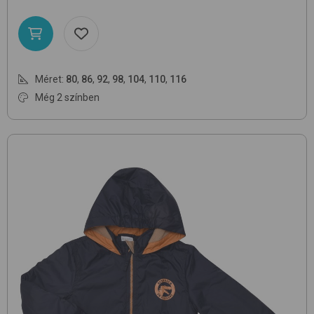
Méret:
80
,
86
,
92
,
98
,
104
,
110
,
116
Még 2 színben