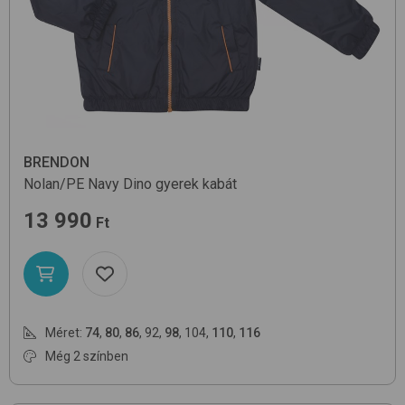
BRENDON
Nolan/PE
Navy Dino
gyerek kabát
13 990
Ft
Méret:
74
,
80
,
86
,
92
,
98
,
104
,
110
,
116
Még 2 színben