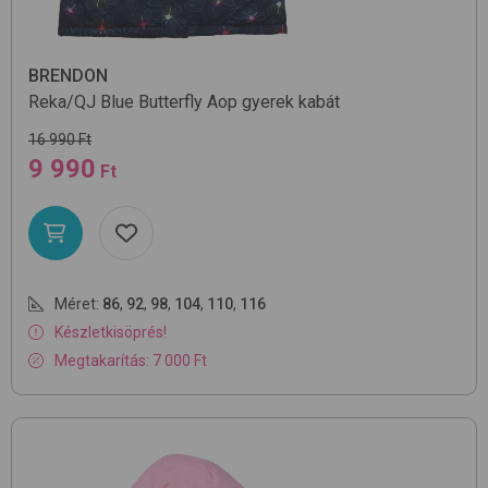
BRENDON
Reka/QJ
Blue Butterfly Aop
gyerek kabát
16 990 Ft
9 990
Ft
Méret:
86
,
92
,
98
,
104
,
110
,
116
Készletkisöprés!
Megtakarítás: 7 000 Ft