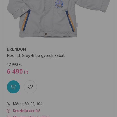
BRENDON
Noel
Lt. Grey-Blue
gyerek kabát
12 990 Ft
6 490
Ft
Méret:
80
,
92
,
104
Készletkisöprés!