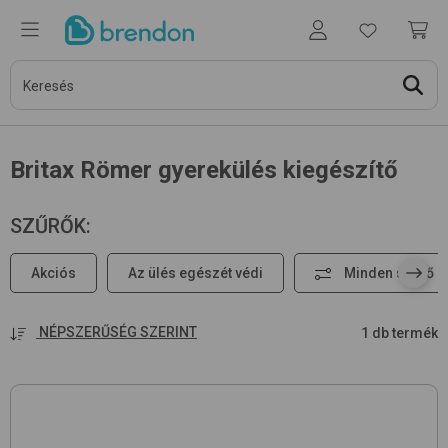
Britax Römer gyerekülés kiegészítő
SZŰRŐK
:
Akciós
Az ülés egészét védi
Minden szűrő
NÉPSZERŰSÉG SZERINT
1 db termék