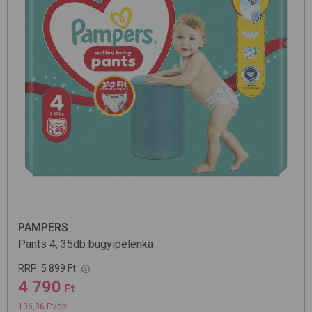
PAMPERS
Pants 4, 35db
bugyipelenka
RRP:
5 899 Ft
4 790
Ft
136,86 Ft/db