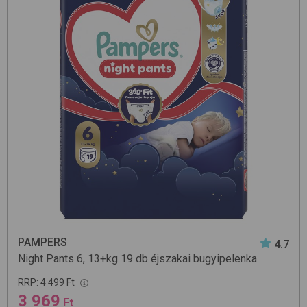
PAMPERS
4.7
Night Pants 6, 13+kg 19 db
éjszakai bugyipelenka
RRP:
4 499 Ft
3 969
Ft