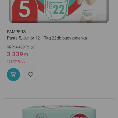
PAMPERS
Pants 5, Junior 12-17kg 22db
bugyipelenka
RRP:
4 499 Ft
3 339
Ft
151,77 Ft/db