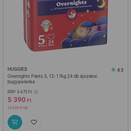
HUGGIES
4.3
Overnights Pants 5, 12-17kg 24 db
éjszakai
bugyipelenka
RRP:
6 675 Ft
5 390
Ft
224,58 Ft/db