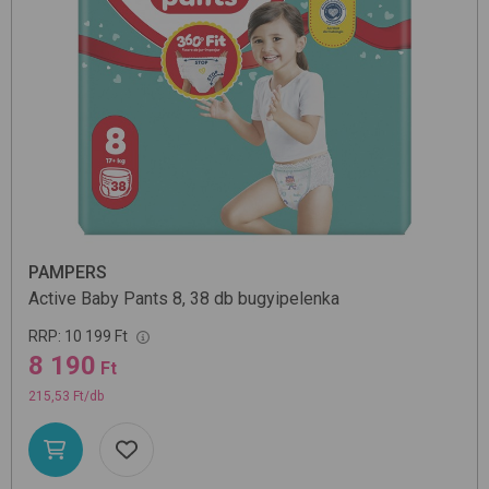
PAMPERS
Active Baby Pants 8, 38 db
bugyipelenka
RRP:
10 199 Ft
8 190
Ft
215,53 Ft/db