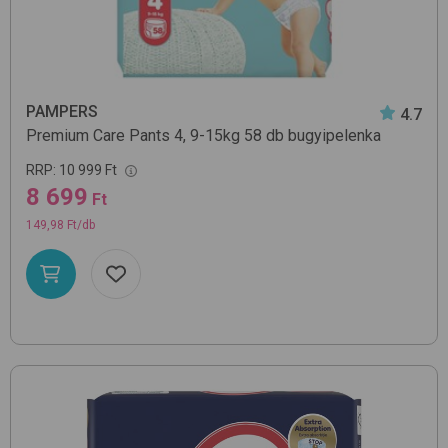
PAMPERS
4.7
Premium Care Pants 4, 9-15kg 58 db
bugyipelenka
RRP:
10 999 Ft
8 699
Ft
149,98 Ft/db