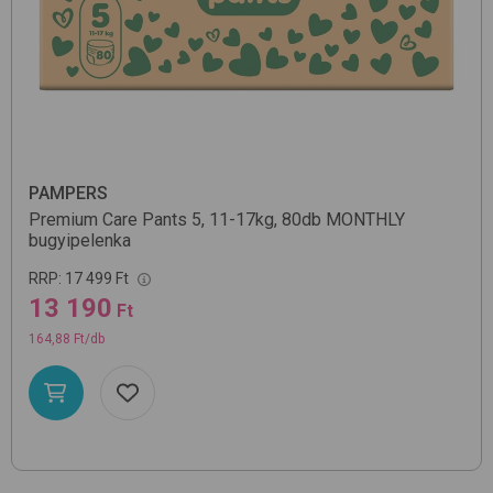
PAMPERS
Premium Care Pants 5, 11-17kg, 80db MONTHLY
bugyipelenka
RRP:
17 499 Ft
13 190
Ft
164,88 Ft/db