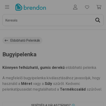
Eldobható Pelenkák
Bugyipelenka
Könnyen felhúzható, gumis derekú
eldobható pelenka.
A megfelelő bugyipelenka kiválasztásához javasoljuk, hogy
használd a
Méret
vagy a
Súly
szűrőt. Kedvenc
pelenkatípusaidat megtalálhatod a
Termékcsalád
szűrővel.
SEGÍTSÉG A VÁLASZTÁSHOZ