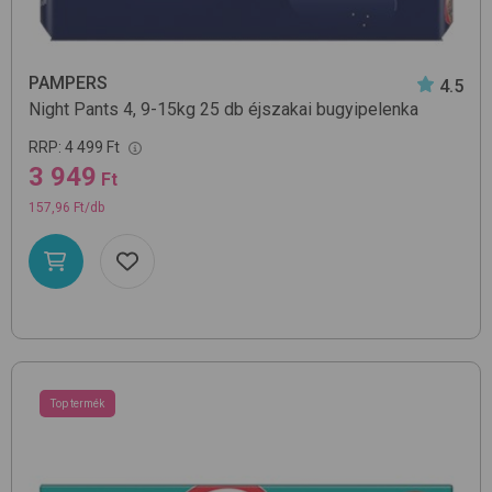
PAMPERS
4.5
Night Pants 4, 9-15kg 25 db
éjszakai bugyipelenka
RRP:
4 499 Ft
3 949
Ft
157,96 Ft/db
Top termék