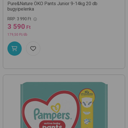
Pure&Nature ÖKO Pants Junior 9-14kg 20 db
bugyipelenka
RRP:
3 990 Ft
3 590
Ft
179,50 Ft/db