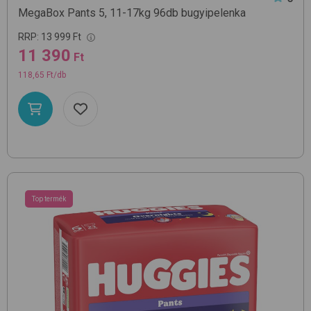
MegaBox Pants 5, 11-17kg 96db
bugyipelenka
RRP:
13 999 Ft
11 390
Ft
118,65 Ft/db
Top termék