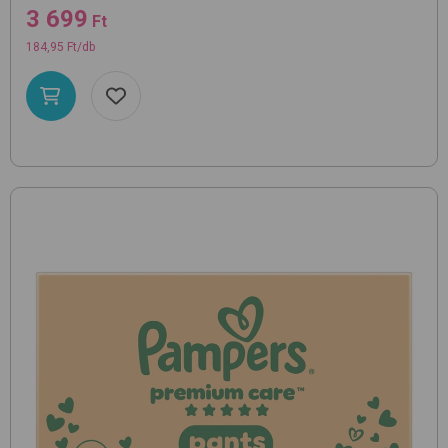
3 699
Ft
184,95 Ft/db