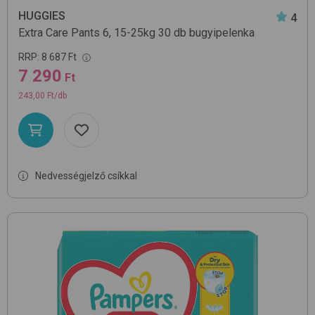
HUGGIES
4
Extra Care Pants 6, 15-25kg 30 db
bugyipelenka
RRP:
8 687 Ft
7 290
Ft
243,00 Ft/db
Nedvességjelző csíkkal