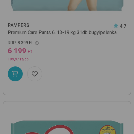
PAMPERS
4.7
Premium Care Pants 6, 13-19 kg 31db
bugyipelenka
RRP:
8 399 Ft
6 199
Ft
199,97 Ft/db