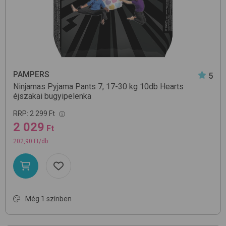
PAMPERS
5
Ninjamas Pyjama Pants 7, 17-30 kg 10db
Hearts
éjszakai bugyipelenka
RRP:
2 299 Ft
2 029
Ft
202,90 Ft/db
Még 1 színben