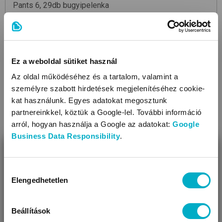
Pants 6, 29db
bugyipelenka
RRP:
5 899 Ft
4 790
Ft
165,17 Ft/db
Ez a weboldal sütiket használ
Az oldal működéséhez és a tartalom, valamint a
személyre szabott hirdetések megjelenítéséhez cookie-
kat használunk. Egyes adatokat megosztunk
partnereinkkel, köztük a Google-lel. További információ
arról, hogyan használja a Google az adatokat:
Google
Business Data Responsibility
.
BEZÁR
Miben segíthetünk?
Hozzájárulás
Elengedhetetlen
kiválasztása
Úgy látjuk, most jársz nálunk először!
Beállítások