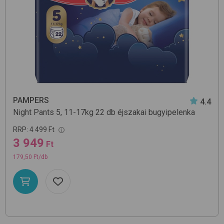
PAMPERS
4.4
Night Pants 5, 11-17kg 22 db
éjszakai bugyipelenka
RRP:
4 499 Ft
3 949
Ft
179,50 Ft/db