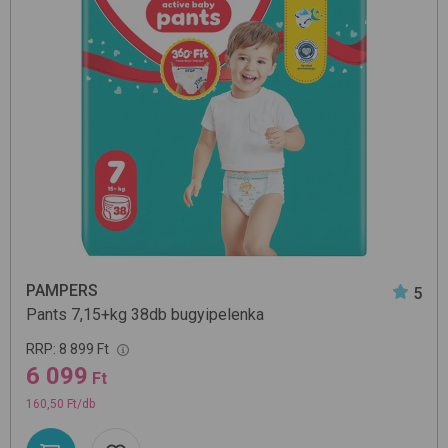
PAMPERS
5
Pants 7,15+kg 38db
bugyipelenka
RRP:
8 899 Ft
6 099
Ft
160,50 Ft/db