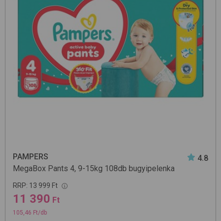
PAMPERS
4.8
MegaBox Pants 4, 9-15kg 108db
bugyipelenka
RRP:
13 999 Ft
11 390
Ft
105,46 Ft/db