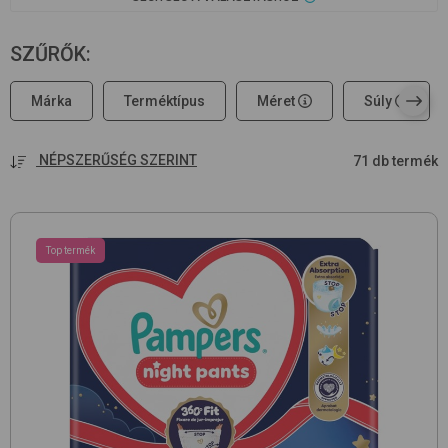
SZŰRŐK
:
Márka
Terméktípus
Méret
Súly
NÉPSZERŰSÉG SZERINT
71 db termék
Top termék