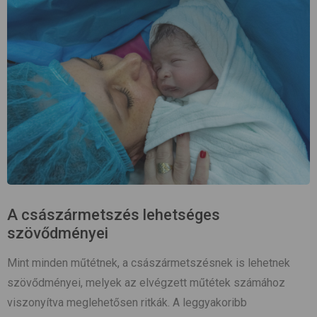
A császármetszés lehetséges
szövődményei
Mint minden műtétnek, a császármetszésnek is lehetnek
szövődményei, melyek az elvégzett műtétek számához
viszonyítva meglehetősen ritkák. A leggyakoribb