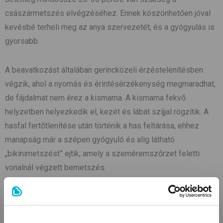
császármetszés elvégzéséhez. Ennek köszönhetően jóval
kevésbé terheli meg az anya szervezetét, és a gyógyulás is
gyorsabb.
A beavatkozást általában gerincközeli érzéstelenítésben
végzik, ahol a nyomás és érintésérzékenység megmaradhat,
de fájdalmat nem érez a kismama. A kismama fekvő
helyzetben helyezkedik el, kezét és lábát szíjjal rögzítik. A
hasfal fertőtlenítése után történik a has feltárása, ehhez
manapság már a szépen gyógyuló és alig látható
„bikinimetszést” ejtik, amely a szeméremszőrzet feletti
vonalnál végzett bemetszés.
Először a bőrön és a hasi zsírrétegen ejtenek vágást. A
hasizmokat ma már nem vágják el, csupán széthúzzák: ezzel