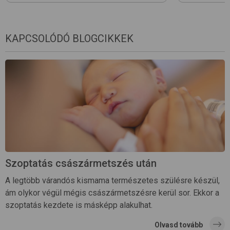
KAPCSOLÓDÓ BLOGCIKKEK
Szoptatás császármetszés után
A legtöbb várandós kismama természetes szülésre készül,
ám olykor végül mégis császármetszésre kerül sor. Ekkor a
szoptatás kezdete is másképp alakulhat.
Olvasd tovább