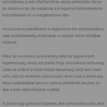
szövődmény a seb elfertőződése, amely jellemzően lázzal
és vérzéssel jár, de manapság a jó higiéniai körülményeknek
köszönhetően ez is meglehetősen ritka.
Hosszú távon jelentkezhet a vágás körüli bőr elszíneződése,
vagy érzéktelenség, érzékzavar is, melyek idővel általában
eltűnnek.
Ritka, de veszélyes szövődmény lehet az úgynevezett
hegterhesség, amely azt jelenti, hogy a következő terhesség
során az embrió a műtét helyén tapad meg, mely nem olyan
erős, mint az érintetlen izomszövet. Ha ez csak a terhesség
késői szakaszában derül ki, komoly problémát okozhat, és
akár a méh eltávolításával is járhat.
A szülés egy gyönyörű folyamat, akár természetes úton, akár