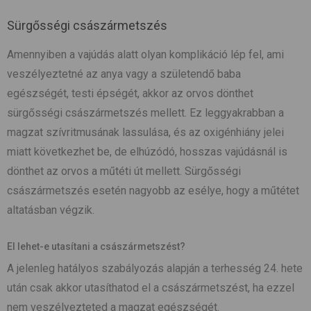
Sürgősségi császármetszés
Amennyiben a vajúdás alatt olyan komplikáció lép fel, ami
veszélyeztetné az anya vagy a születendő baba
egészségét, testi épségét, akkor az orvos dönthet
sürgősségi császármetszés mellett. Ez leggyakrabban a
magzat szívritmusának lassulása, és az oxigénhiány jelei
miatt következhet be, de elhúzódó, hosszas vajúdásnál is
dönthet az orvos a műtéti út mellett. Sürgősségi
császármetszés esetén nagyobb az esélye, hogy a műtétet
altatásban végzik.
El lehet-e utasítani a császármetszést?
A jelenleg hatályos szabályozás alapján a terhesség 24. hete
után csak akkor utasíthatod el a császármetszést, ha ezzel
nem veszélyezteted a magzat egészségét.