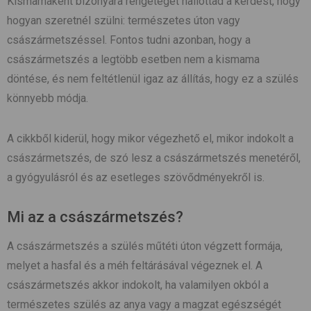
Kismamaként bizonyára rengeteget hallottad a kérdést, hogy
hogyan szeretnél szülni: természetes úton vagy
császármetszéssel. Fontos tudni azonban, hogy a
császármetszés a legtöbb esetben nem a kismama
döntése, és nem feltétlenül igaz az állítás, hogy ez a szülés
könnyebb módja.
A cikkből kiderül, hogy mikor végezhető el, mikor indokolt a
császármetszés, de szó lesz a császármetszés menetéről,
a gyógyulásról és az esetleges szövődményekről is.
Mi az a császármetszés?
A császármetszés a szülés műtéti úton végzett formája,
melyet a hasfal és a méh feltárásával végeznek el. A
császármetszés akkor indokolt, ha valamilyen okból a
természetes szülés az anya vagy a magzat egészségét