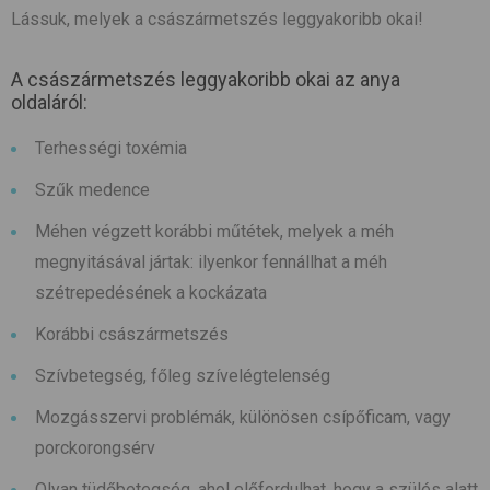
Lássuk, melyek a császármetszés leggyakoribb okai!
A császármetszés leggyakoribb okai az anya
oldaláról:
Terhességi toxémia
Szűk medence
Méhen végzett korábbi műtétek, melyek a méh
megnyitásával jártak: ilyenkor fennállhat a méh
szétrepedésének a kockázata
Korábbi császármetszés
Szívbetegség, főleg szívelégtelenség
Mozgásszervi problémák, különösen csípőficam, vagy
porckorongsérv
Olyan tüdőbetegség, ahol előfordulhat, hogy a szülés alatt