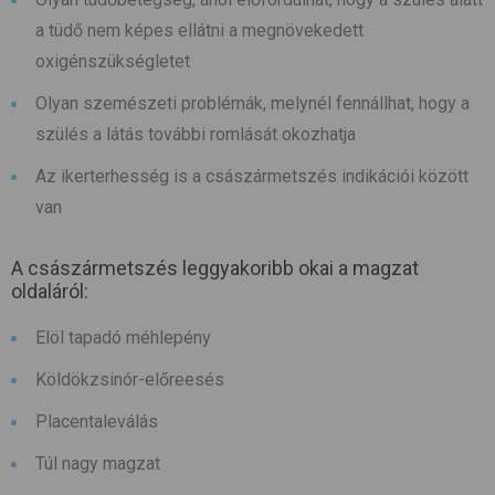
a tüdő nem képes ellátni a megnövekedett
oxigénszükségletet
Olyan szemészeti problémák, melynél fennállhat, hogy a
szülés a látás további romlását okozhatja
Az ikerterhesség is a császármetszés indikációi között
van
A császármetszés leggyakoribb okai a magzat
oldaláról:
Elöl tapadó méhlepény
Köldökzsinór-előreesés
Placentaleválás
Túl nagy magzat