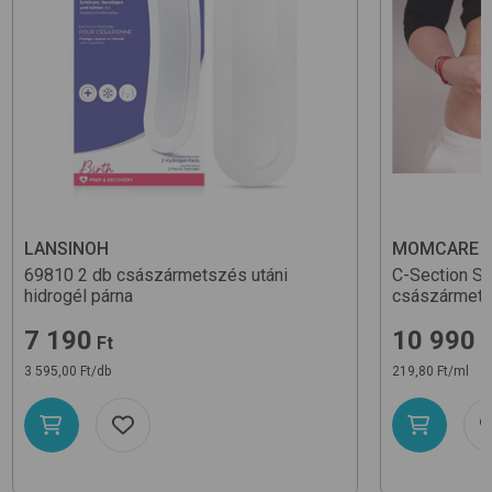
LANSINOH
MOMCARE
69810 2 db
császármetszés utáni
C-Section S
hidrogél párna
császármets
7 190
10 990
Ft
F
3 595,00 Ft/db
219,80 Ft/ml