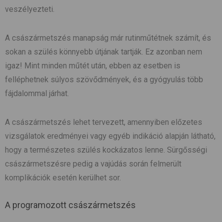
veszélyezteti.
A császármetszés manapság már rutinműtétnek számít, és
sokan a szülés könnyebb útjának tartják. Ez azonban nem
igaz! Mint minden műtét után, ebben az esetben is
felléphetnek súlyos szövődmények, és a gyógyulás több
fájdalommal járhat.
A császármetszés lehet tervezett, amennyiben előzetes
vizsgálatok eredményei vagy egyéb indikáció alapján látható,
hogy a természetes szülés kockázatos lenne. Sürgősségi
császármetszésre pedig a vajúdás során felmerült
komplikációk esetén kerülhet sor.
A programozott császármetszés