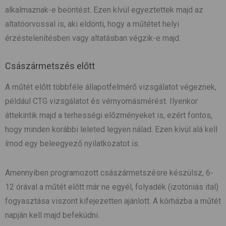
alkalmaznak-e beöntést. Ezen kívül egyeztettek majd az
altatóorvossal is, aki eldönti, hogy a műtétet helyi
érzéstelenítésben vagy altatásban végzik-e majd.
Császármetszés előtt
A műtét előtt többféle állapotfelmérő vizsgálatot végeznek,
például CTG vizsgálatot és vérnyomásmérést. Ilyenkor
áttekintik majd a terhességi előzményeket is, ezért fontos,
hogy minden korábbi leleted legyen nálad. Ezen kívül alá kell
írnod egy beleegyező nyilatkozatot is.
Amennyiben programozott császármetszésre készülsz, 6-
12 órával a műtét előtt már ne egyél, folyadék (izotóniás ital)
fogyasztása viszont kifejezetten ajánlott. A kórházba a műtét
napján kell majd befeküdni.