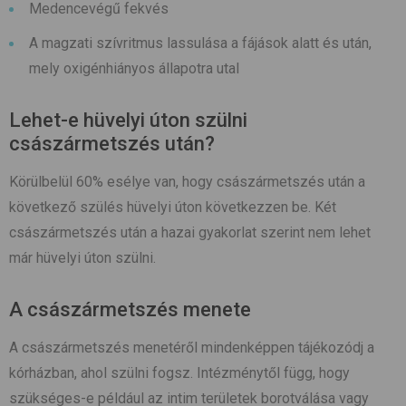
Medencevégű fekvés
A magzati szívritmus lassulása a fájások alatt és után,
mely oxigénhiányos állapotra utal
Lehet-e hüvelyi úton szülni
császármetszés után?
Körülbelül 60% esélye van, hogy császármetszés után a
következő szülés hüvelyi úton következzen be. Két
császármetszés után a hazai gyakorlat szerint nem lehet
már hüvelyi úton szülni.
A császármetszés menete
A császármetszés menetéről mindenképpen tájékozódj a
kórházban, ahol szülni fogsz. Intézménytől függ, hogy
szükséges-e például az intim területek borotválása vagy