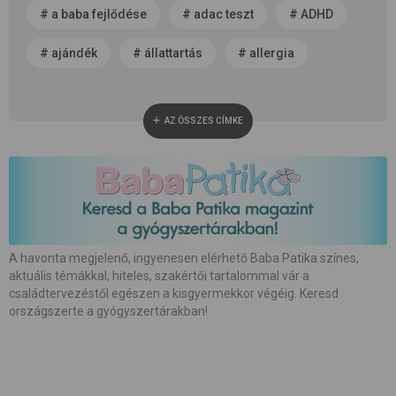
#
a baba fejlődése
#
adac teszt
#
ADHD
#
ajándék
#
állattartás
#
allergia
#
alvás
#
anyaság
#
anyatej
AZ ÖSSZES CÍMKE
#
apaság
#
baba neme
#
baba patika
#
babaápolás
#
babakocsi
#
babamasszázs
#
babaszoba
#
beszédfejlődés
#
betegség
A havonta megjelenő, ingyenesen elérhető Baba Patika színes,
aktuális témákkal, hiteles, szakértői tartalommal vár a
#
biztonság
#
bőrápolás
#
család
családtervezéstől egészen a kisgyermekkor végéig. Keresd
országszerte a gyógyszertárakban!
#
családalapítás
#
császármetszés
#
egészség
#
etetés
#
etetőszék