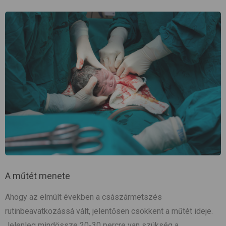
A műtét menete
Ahogy az elmúlt években a császármetszés
rutinbeavatkozássá vált, jelentősen csökkent a műtét ideje.
Jelenleg mindössze 20-30 percre van szükség a