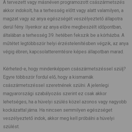
A tervezett vagy másnéven programozott császármetszés
akkor indokolt, ha a terhesség előtt vagy alatt valamilyen, a
magzat vagy az anya egészségét veszélyeztető állapotra
derül fény. Ilyenkor az anya előre megbeszélt időpontban,
általában a terhesség 39. hetében fekszik be a kórházba. A
műtétet legtöbbször helyi érzéstelenítésben végzik, az anya
végig ébren, kapcsolatteremtésre képes állapotban marad.
Kérheted-e, hogy mindenképpen császármetszéssel szülj?
Egyre többször fordul elő, hogy a kismamák
császármetszéssel szeretnének szülni. A jelenlegi
magyarországi szabályozás szerint ez csak akkor
lehetséges, ha a hüvelyi szülés közel azonos vagy nagyobb
kockázattal járna. Ha nincsen semmilyen egészséget
veszélyeztető indok, akkor meg kell próbálni a hüvelyi
szülést.